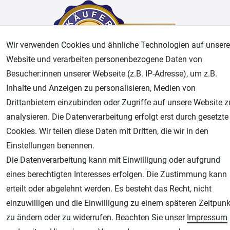
Wir verwenden Cookies und ähnliche Technologien auf unsere
Website und verarbeiten personenbezogene Daten von
Besucher:innen unserer Webseite (z.B. IP-Adresse), um z.B.
Inhalte und Anzeigen zu personalisieren, Medien von
AGB
Widerrufsrecht
Datenschutz
Impressum
Drittanbietern einzubinden oder Zugriffe auf unsere Website z
analysieren. Die Datenverarbeitung erfolgt erst durch gesetzte
Unsere weiteren Shops:
Cookies. Wir teilen diese Daten mit Dritten, die wir in den
Einstellungen benennen.
Airbrush-City
Die Datenverarbeitung kann mit Einwilligung oder aufgrund
Fachhandel für: Airbrushpistolen, Kompressoren, Airbrushfarben
eines berechtigten Interesses erfolgen. Die Zustimmung kann
Modellbau-City
erteilt oder abgelehnt werden. Es besteht das Recht, nicht
Modellbau Shop
einzuwilligen und die Einwilligung zu einem späteren Zeitpunk
Plotter-City
zu ändern oder zu widerrufen. Beachten Sie unser
Impressum
Schneideplotter, Transferpressen, Siebdruck und Plotterfolien