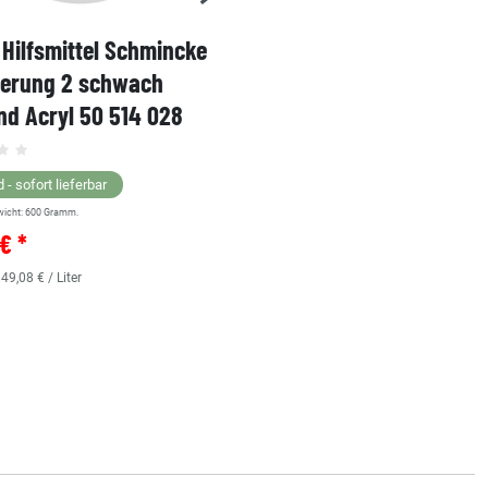
Hilfsmittel Schmincke
Acryl AKADEMIE Kasten
ierung 2 schwach
Karton-Set Schmincke 
d Acryl 50 514 028
60ml 76 011 097
Grundsortiment
 - sofort lieferbar
wicht:
600
Gramm.
Lagernd - sofort lieferbar
€ *
** Versandgewicht:
850
Gramm.
36,38 € *
 49,08 € / Liter
0.48
Liter
| 75,79 € / Liter