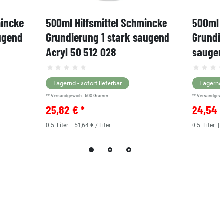
mincke
500ml Hilfsmittel Schmincke
500ml 
ugend
Grundierung 1 stark saugend
Grund
Acryl 50 512 028
saugen
Lagernd - sofort lieferbar
Lagernd
** Versandgewicht:
600
Gramm.
** Versandge
25,82 € *
24,54 
0.5
Liter
| 51,64 € / Liter
0.5
Liter
|