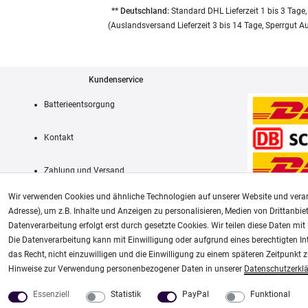
** Deutschland:
Standard DHL Lieferzeit 1 bis 3 Tage,
(Auslandsversand Lieferzeit 3 bis 14 Tage, Sperrgut A
Kundenservice
Batterieentsorgung
Kontakt
Zahlung und Versand
Wir verwenden Cookies und ähnliche Technologien auf unserer Website und verar
Adresse), um z.B. Inhalte und Anzeigen zu personalisieren, Medien von Drittanbie
Datenverarbeitung erfolgt erst durch gesetzte Cookies. Wir teilen diese Daten mit 
AGB
Die Datenverarbeitung kann mit Einwilligung oder aufgrund eines berechtigten In
das Recht, nicht einzuwilligen und die Einwilligung zu einem späteren Zeitpunkt 
Unsere weiteren Shops:
Hinweise zur Verwendung personenbezogener Daten in unserer
Daten­schutz­erkl
Airbrush-City
Modellbau-City
Essenziell
Statistik
PayPal
Funktional
Fachhandel für: Airbrushpistolen, Kompressoren, Airbrushfarben
Modellbau Shop