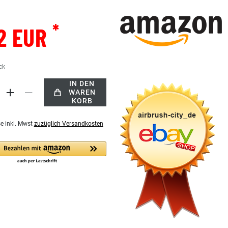
*
2 EUR
ck
IN DEN
WAREN
KORB
se inkl. Mwst
zuzüglich Versandkosten