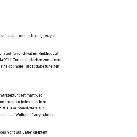
t besonders harmonisch ausgewogen
um auf Tauglichkeit im Hinblick auf
ARELL
-Farben bestechen zum einen
 eine optimale Farbabgabe für einen
amtrezeptur bestimmt wird.
amtrezeptur jedes einzelnen
ft. Diese Intensivtests zur
ser an die "Wollskala" angelehntes
ges nicht auf Dauer direktem