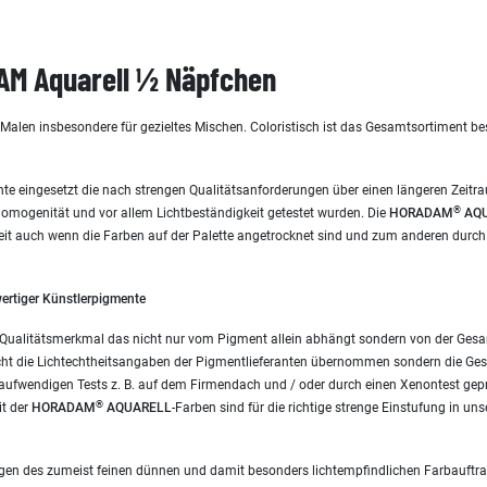
M Aquarell ½ Näpfchen
s Malen insbesondere für gezieltes Mischen. Coloristisch ist das Gesamtsortimen
te eingesetzt die nach strengen Qualitätsanforderungen über einen längeren Zeitra
®
-Homogenität und vor allem Lichtbeständigkeit getestet wurden. Die
HORADAM
AQU
eit auch wenn die Farben auf der Palette angetrocknet sind und zum anderen durch
ertiger Künstlerpigmente
ves Qualitätsmerkmal das nicht nur vom Pigment allein abhängt sondern von der Ges
ht die Lichtechtheitsangaben der Pigmentlieferanten übernommen sondern die Ges
 aufwendigen Tests z. B. auf dem Firmendach und / oder durch einen Xenontest geprü
®
it der
HORADAM
AQUARELL
-Farben sind für die richtige strenge Einstufung in un
egen des zumeist feinen dünnen und damit besonders lichtempfindlichen Farbauftra