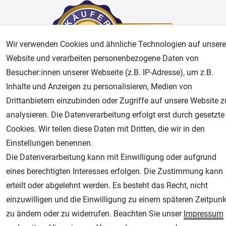
Wir verwenden Cookies und ähnliche Technologien auf unsere
Website und verarbeiten personenbezogene Daten von
Besucher:innen unserer Webseite (z.B. IP-Adresse), um z.B.
Inhalte und Anzeigen zu personalisieren, Medien von
AGB
Widerrufsrecht
Datenschutz
Impressum
Drittanbietern einzubinden oder Zugriffe auf unsere Website z
analysieren. Die Datenverarbeitung erfolgt erst durch gesetzte
Unsere weiteren Shops:
Cookies. Wir teilen diese Daten mit Dritten, die wir in den
Einstellungen benennen.
Airbrush-City
Die Datenverarbeitung kann mit Einwilligung oder aufgrund
Fachhandel für: Airbrushpistolen, Kompressoren, Airbrushfarben
eines berechtigten Interesses erfolgen. Die Zustimmung kann
Modellbau-City
erteilt oder abgelehnt werden. Es besteht das Recht, nicht
Modellbau Shop
einzuwilligen und die Einwilligung zu einem späteren Zeitpunk
Plotter-City
zu ändern oder zu widerrufen. Beachten Sie unser
Impressum
Schneideplotter, Transferpressen, Siebdruck und Plotterfolien