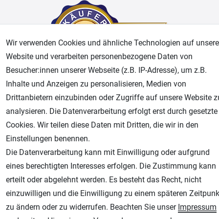
Wir verwenden Cookies und ähnliche Technologien auf unsere
Website und verarbeiten personenbezogene Daten von
Besucher:innen unserer Webseite (z.B. IP-Adresse), um z.B.
Inhalte und Anzeigen zu personalisieren, Medien von
AGB
Widerrufsrecht
Datenschutz
Impressum
Drittanbietern einzubinden oder Zugriffe auf unsere Website z
analysieren. Die Datenverarbeitung erfolgt erst durch gesetzte
Unsere weiteren Shops:
Cookies. Wir teilen diese Daten mit Dritten, die wir in den
Einstellungen benennen.
Airbrush-City
Die Datenverarbeitung kann mit Einwilligung oder aufgrund
Fachhandel für: Airbrushpistolen, Kompressoren, Airbrushfarben
eines berechtigten Interesses erfolgen. Die Zustimmung kann
Modellbau-City
erteilt oder abgelehnt werden. Es besteht das Recht, nicht
Modellbau Shop
einzuwilligen und die Einwilligung zu einem späteren Zeitpunk
Plotter-City
zu ändern oder zu widerrufen. Beachten Sie unser
Impressum
Schneideplotter, Transferpressen, Siebdruck und Plotterfolien