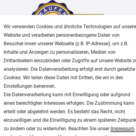
Wir verwenden Cookies und ähnliche Technologien auf unsere
Website und verarbeiten personenbezogene Daten von
Besucher:innen unserer Webseite (z.B. IP-Adresse), um z.B.
Inhalte und Anzeigen zu personalisieren, Medien von
AGB
Widerrufsrecht
Datenschutz
Impressum
Drittanbietern einzubinden oder Zugriffe auf unsere Website z
analysieren. Die Datenverarbeitung erfolgt erst durch gesetzte
Unsere weiteren Shops:
Cookies. Wir teilen diese Daten mit Dritten, die wir in den
Einstellungen benennen.
Airbrush-City
Die Datenverarbeitung kann mit Einwilligung oder aufgrund
Fachhandel für: Airbrushpistolen, Kompressoren, Airbrushfarben
eines berechtigten Interesses erfolgen. Die Zustimmung kann
Modellbau-City
erteilt oder abgelehnt werden. Es besteht das Recht, nicht
Modellbau Shop
einzuwilligen und die Einwilligung zu einem späteren Zeitpunk
Plotter-City
zu ändern oder zu widerrufen. Beachten Sie unser
Impressum
Schneideplotter, Transferpressen, Siebdruck und Plotterfolien