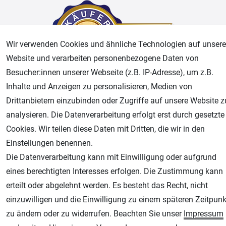
Wir verwenden Cookies und ähnliche Technologien auf unsere
Website und verarbeiten personenbezogene Daten von
Besucher:innen unserer Webseite (z.B. IP-Adresse), um z.B.
Inhalte und Anzeigen zu personalisieren, Medien von
AGB
Widerrufsrecht
Datenschutz
Impressum
Drittanbietern einzubinden oder Zugriffe auf unsere Website z
analysieren. Die Datenverarbeitung erfolgt erst durch gesetzte
Unsere weiteren Shops:
Cookies. Wir teilen diese Daten mit Dritten, die wir in den
Einstellungen benennen.
Airbrush-City
Die Datenverarbeitung kann mit Einwilligung oder aufgrund
Fachhandel für: Airbrushpistolen, Kompressoren, Airbrushfarben
eines berechtigten Interesses erfolgen. Die Zustimmung kann
Modellbau-City
erteilt oder abgelehnt werden. Es besteht das Recht, nicht
Modellbau Shop
einzuwilligen und die Einwilligung zu einem späteren Zeitpunk
Plotter-City
zu ändern oder zu widerrufen. Beachten Sie unser
Impressum
Schneideplotter, Transferpressen, Siebdruck und Plotterfolien