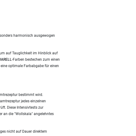
t besonders harmonisch ausgewogen
um auf Tauglichkeit im Hinblick auf
ARELL
-Farben bestechen zum einen
 eine optimale Farbabgabe für einen
amtrezeptur bestimmt wird.
amtrezeptur jedes einzelnen
ft. Diese Intensivtests zur
ser an die "Wollskala" angelehntes
ges nicht auf Dauer direktem