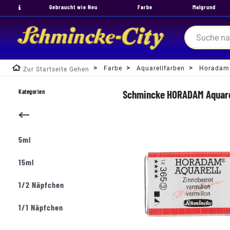
Gebraucht wie Neu
Farbe
Malgrund
Farbe
Aquarellfarben
Horadam
Zur Startseite Gehen
Kategorien
Schmincke HORADAM Aquarell
5ml
15ml
1/2 Näpfchen
1/1 Näpfchen