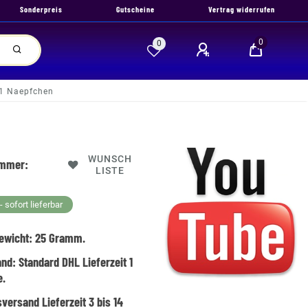
Sonderpreis
Gutscheine
Vertrag widerrufen
0
0
/1 Naepfchen
WUNSCH
ummer:
LISTE
 sofort lieferbar
ewicht:
25
Gramm.
and:
Standard DHL Lieferzeit 1
e.
versand Lieferzeit 3 bis 14