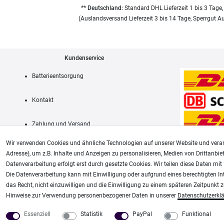
** Deutschland:
Standard DHL Lieferzeit 1 bis 3 Tage,
(Auslandsversand Lieferzeit 3 bis 14 Tage, Sperrgut A
Kundenservice
Batterieentsorgung
Kontakt
Zahlung und Versand
Wir verwenden Cookies und ähnliche Technologien auf unserer Website und verar
Adresse), um z.B. Inhalte und Anzeigen zu personalisieren, Medien von Drittanbie
Datenverarbeitung erfolgt erst durch gesetzte Cookies. Wir teilen diese Daten mit 
AGB
Die Datenverarbeitung kann mit Einwilligung oder aufgrund eines berechtigten In
das Recht, nicht einzuwilligen und die Einwilligung zu einem späteren Zeitpunkt 
Unsere weiteren Shops:
Hinweise zur Verwendung personenbezogener Daten in unserer
Daten­schutz­erkl
Airbrush-City
Modellbau-City
Essenziell
Statistik
PayPal
Funktional
Fachhandel für: Airbrushpistolen, Kompressoren, Airbrushfarben
Modellbau Shop