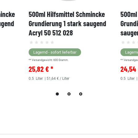
mincke
500ml Hilfsmittel Schmincke
500ml 
ugend
Grundierung 1 stark saugend
Grund
Acryl 50 512 028
saugen
Lagernd - sofort lieferbar
Lagernd
** Versandgewicht:
600
Gramm.
** Versandge
25,82 € *
24,54 
0.5
Liter
| 51,64 € / Liter
0.5
Liter
|