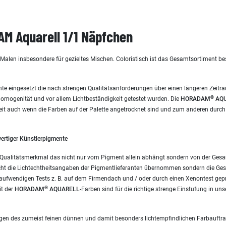
M Aquarell 1/1 Näpfchen
s Malen insbesondere für gezieltes Mischen. Coloristisch ist das Gesamtsortimen
te eingesetzt die nach strengen Qualitätsanforderungen über einen längeren Zeitra
®
-Homogenität und vor allem Lichtbeständigkeit getestet wurden. Die
HORADAM
AQU
eit auch wenn die Farben auf der Palette angetrocknet sind und zum anderen durch
ertiger Künstlerpigmente
ves Qualitätsmerkmal das nicht nur vom Pigment allein abhängt sondern von der Ges
ht die Lichtechtheitsangaben der Pigmentlieferanten übernommen sondern die Ges
 aufwendigen Tests z. B. auf dem Firmendach und / oder durch einen Xenontest geprü
®
it der
HORADAM
AQUARELL
-Farben sind für die richtige strenge Einstufung in un
egen des zumeist feinen dünnen und damit besonders lichtempfindlichen Farbauftra