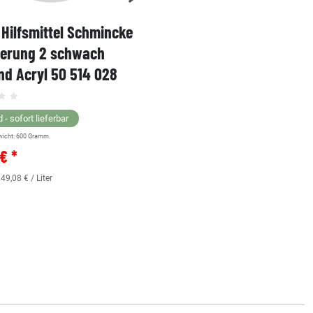
Hilfsmittel Schmincke
Acryl AKADEMIE Kasten
ierung 2 schwach
Karton-Set Schmincke 
d Acryl 50 514 028
60ml 76 011 097
Grundsortiment
 - sofort lieferbar
wicht:
600
Gramm.
Lagernd - sofort lieferbar
€ *
** Versandgewicht:
850
Gramm.
36,38 € *
 49,08 € / Liter
0.48
Liter
| 75,79 € / Liter