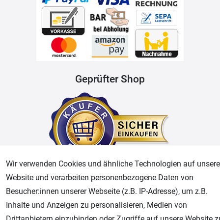
Geprüfter Shop
Wir verwenden Cookies und ähnliche Technologien auf unsere
Website und verarbeiten personenbezogene Daten von
AGB
Widerrufsrecht
Datenschutz
Impressum
Besucher:innen unserer Webseite (z.B. IP-Adresse), um z.B.
Inhalte und Anzeigen zu personalisieren, Medien von
Unsere weiteren Shops:
Drittanbietern einzubinden oder Zugriffe auf unsere Website z