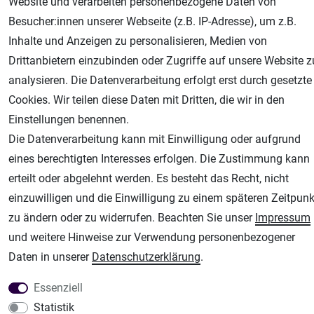
Website und verarbeiten personenbezogene Daten von
Besucher:innen unserer Webseite (z.B. IP-Adresse), um z.B.
AGB
Widerrufsrecht
Datenschutz
Impressum
Inhalte und Anzeigen zu personalisieren, Medien von
Drittanbietern einzubinden oder Zugriffe auf unsere Website z
Unsere weiteren Shops:
analysieren. Die Datenverarbeitung erfolgt erst durch gesetzte
Airbrush-City
Cookies. Wir teilen diese Daten mit Dritten, die wir in den
Fachhandel für: Airbrushpistolen, Kompressoren, Airbrushfarben
Einstellungen benennen.
Modellbau-City
Die Datenverarbeitung kann mit Einwilligung oder aufgrund
Modellbau Shop
eines berechtigten Interesses erfolgen. Die Zustimmung kann
Plotter-City
erteilt oder abgelehnt werden. Es besteht das Recht, nicht
Schneideplotter, Transferpressen, Siebdruck und Plotterfolien
einzuwilligen und die Einwilligung zu einem späteren Zeitpunk
zu ändern oder zu widerrufen. Beachten Sie unser
Impressum
Im Shop Kaufen
und weitere Hinweise zur Verwendung personenbezogener
Küchen Zubehör - Haus/Garten - Tierbedarf
Daten in unserer
Daten­schutz­erklärung
.
Essenziell
Statistik