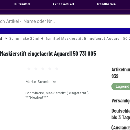
Hilfsmittel
Aktionsartikel
Trendthemen
el
Schmincke 25ml Hilfsmittel Maskierstift Eingefaerbt Aquarell 50
Maskierstift eingefaerbt Aquarell 50 731 005
Artikeln
839
Marke:
Schmincke
Lagernd -
Schmincke, Maskierstift ( eingefärbt )
***Neuheit***
Versandg
Deutschl
bis 3 Tag
(Auslands