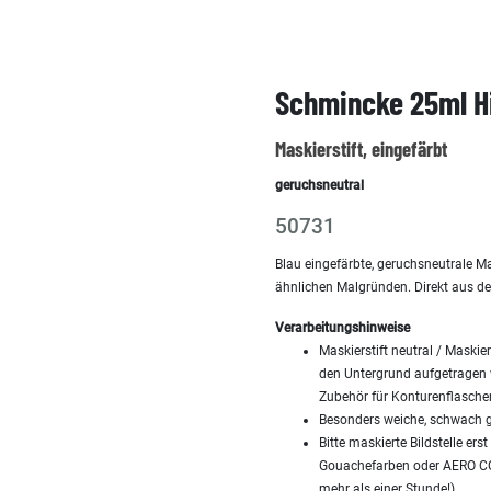
Schmincke 25ml Hil
Maskierstift, eingefärbt
geruchsneutral
50731
Blau eingefärbte, geruchsneutrale Ma
ähnlichen Malgründen. Direkt aus de
Verarbeitungshinweise
Maskierstift neutral / Maskie
den Untergrund aufgetragen we
Zubehör für Konturenflaschen
Besonders weiche, schwach ge
Bitte maskierte Bildstelle er
Gouachefarben oder AERO COL
mehr als einer Stunde!)