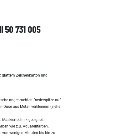
l 50 731 005
r, glattem Zeichenkarton und
flasche angebrachten Dosierspitze auf
n-Düse aus Metall verkleinern (siehe
e Maskiertechnik geeignet.
rben wie z.B. Aquarellfarben,
 von wenigen Minuten bis hin zu