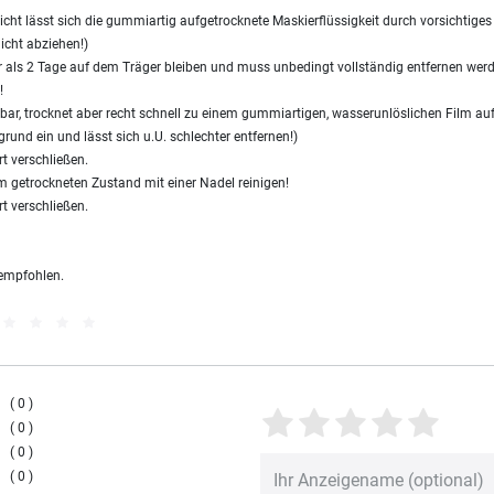
ht lässt sich die gummiartig aufgetrocknete Maskierflüssigkeit durch vorsichtige
Nicht abziehen!)
r als 2 Tage auf dem Träger bleiben und muss unbedingt vollständig entfernen werde
!
ar, trocknet aber recht schnell zu einem gummiartigen, wasserunlöslichen Film au
ergrund ein und lässt sich u.U. schlechter entfernen!)
t verschließen.
im getrockneten Zustand mit einer Nadel reinigen!
t verschließen.
 empfohlen.
0
0
0
0