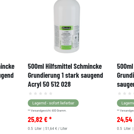
mincke
500ml Hilfsmittel Schmincke
500ml 
ugend
Grundierung 1 stark saugend
Grund
Acryl 50 512 028
saugen
Lagernd - sofort lieferbar
Lagernd
** Versandgewicht:
600
Gramm.
** Versandge
25,82 € *
24,54 
0.5
Liter
| 51,64 € / Liter
0.5
Liter
|