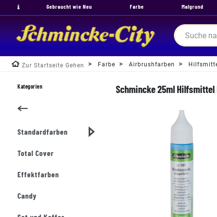
Gebraucht wie Neu
Farbe
Malgrund
Farbe
Airbrushfarben
Hilfsmitt
Zur Startseite Gehen
Kategorien
Schmincke 25ml Hilfsmittel 
Standardfarben
Total Cover
Effektfarben
Candy
Set und Koffer