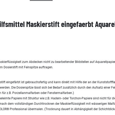
fsmittel Maskierstift eingefaerbt Aquarel
skierflüssigkeit zum Abdecken nicht zu bearbeitender Bildstellen auf Aquarellpapie
m Dosierstift mit Feinspitze auftragen.
rstift eingefärbt ist gebrauchsfertig und kann direkt mit Hilfe der an der Kunststoff
rden. Die Dosierspitze lässt sich bei Bedarf zusätzlich durch den Aufsatz einer Fei
 für z.B. Porzellanmalfarben oder Fenstermalfarben.)
leimte Papiere mit Struktur wie z.B. Hadern- oder Torchon-Papiere sind nicht für di
st nach dem vollständigen Durchtrocknen der Maskierflüssigkeit mit wässerigen Malfa
OR® Professional übermalen. (Trocknung dauert in Abhängigkeit der Schichtdicke