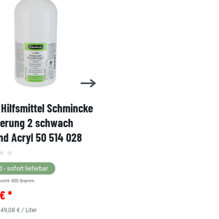
Hilfsmittel Schmincke
Acryl AKADEMIE Kasten
ierung 2 schwach
Karton-Set Schmincke 
d Acryl 50 514 028
60ml 76 011 097
Grundsortiment
 - sofort lieferbar
wicht:
600
Gramm.
Lagernd - sofort lieferbar
€ *
** Versandgewicht:
850
Gramm.
36,38 € *
 49,08 € / Liter