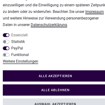
Modellbau Shop
einzuwilligen und die Einwilligung zu einem späteren Zeitpunk
zu ändern oder zu widerrufen. Beachten Sie unser
Impressum
Plotter-City
und weitere Hinweise zur Verwendung personenbezogener
Schneideplotter, Transferpressen, Siebdruck und Plotterfolien
Daten in unserer
Daten­schutz­erklärung
.
Im Shop Kaufen
Küchen Zubehör - Haus/Garten - Tierbedarf
Essenziell
Statistik
PayPal
Funktional
Weitere Einstellungen
ALLE AKZEPTIEREN
ALLE ABLEHNEN
AUSWAHL AKZEPTIEREN