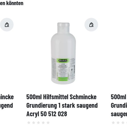
len könnten
mincke
500ml Hilfsmittel Schmincke
500ml 
ugend
Grundierung 1 stark saugend
Grund
Acryl 50 512 028
saugen