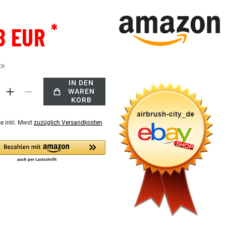
*
8 EUR
ck
IN DEN
WAREN
KORB
se inkl. Mwst
zuzüglich Versandkosten