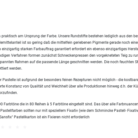
 praktisch am Ursprung der Farbe. Unsere Rundstifte bestehen lediglich aus den 
emittelanteil ist so gering daß die mittelfein geriebenen Pigmente gerade noch ei
einzigartig starken Farbauftrag garantiert erfordert ein ebenso einzigartiges Herst
endigen Verfahren formen zunächst Schneckenpressen den vorgekneteten Teig zu ru
nnten Rahmen auf die passende Länge geschnitten werden. Die noch feuchten Sti
ttiert werden.
 Pastelle ist aufgrund der besonders feinen Rezepturen nicht möglich - die kostbare
erte Konstanz von Qualität und Weichheit über alle Produktionen hinweg d.h. der Kün
orzufinden.
 Farbtöne die in 80 Reihen à 5 Farbtöne eingeteilt sind. Das über alle Farbnuanc
 Pastellfarben sollten nur mit speziellem Fixativ (wie dem Schmincke Pastell- Fixativ
sfix" Pastellkarton ist ein Fixieren nicht erforderlich