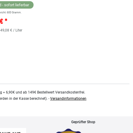
 - sofort lieferbar
wicht:
600
Gramm.
Lagernd - sofort lieferbar
€ *
** Versandgewicht:
850
Gramm.
36,38 € *
 49,08 € / Liter
0.48
Liter
| 75,79 € / Liter
kg = 6,90€ und ab 149€ Bestellwert Versandkostenfrei.
rden in der Kasse berechnet). -
Versandinformationen
Geprüfter Shop