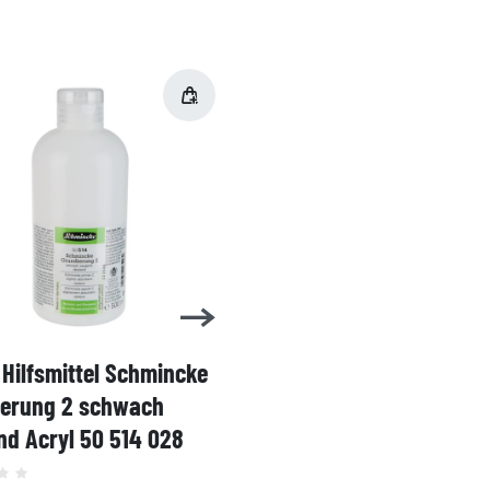
Hilfsmittel Schmincke
Acryl AKADEMIE Kasten
ierung 2 schwach
Karton-Set Schmincke 
d Acryl 50 514 028
60ml 76 011 097
Grundsortiment