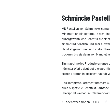
Schmincke Pastell
Mit Pastellen von Schmincke ist man
Minimum an Bindemittel. Dieser Bind
außergewöhnliche Rezeptur die einen 
einem traditionellen und sehr aufw
Hand abgenommen und in drahtbespa
trocknen bis sie dann von Hand etike
Ein maschinelles Produzieren unserer
höchster Wert gelegt auf die garanti
seinen Farbton in gleicher Qualität v
Das komplette Sortiment umfasst 400
auch 5 spezielle Perleffekt-Farbtöne.
übersprüht werden. Auf Schmincke "San
Kundenrezensionen
(0)