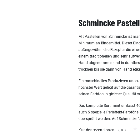
Schmincke Pastell
Mit Pastellen von Schmincke ist man
Minimum an Bindemittel. Dieser Bind
außergewöhnliche Rezeptur die einen 
einem traditionellen und sehr aufw
Hand abgenommen und in drahtbespa
trocknen bis sie dann von Hand etike
Ein maschinelles Produzieren unserer
höchster Wert gelegt auf die garanti
seinen Farbton in gleicher Qualität v
Das komplette Sortiment umfasst 400
auch 5 spezielle Perleffekt-Farbtöne.
übersprüht werden. Auf Schmincke "San
Kundenrezensionen
(0)