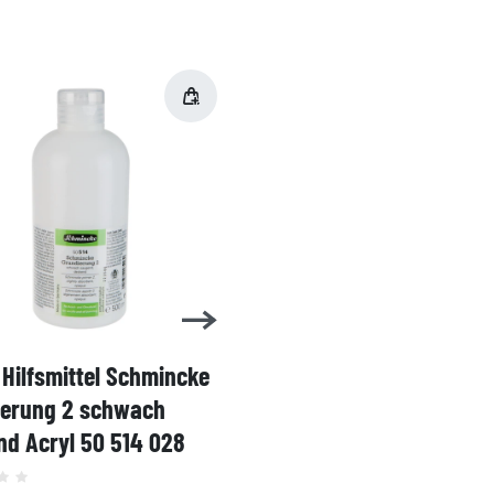
Hilfsmittel Schmincke
Acryl AKADEMIE Kasten
ierung 2 schwach
Karton-Set Schmincke 
d Acryl 50 514 028
60ml 76 011 097
Grundsortiment