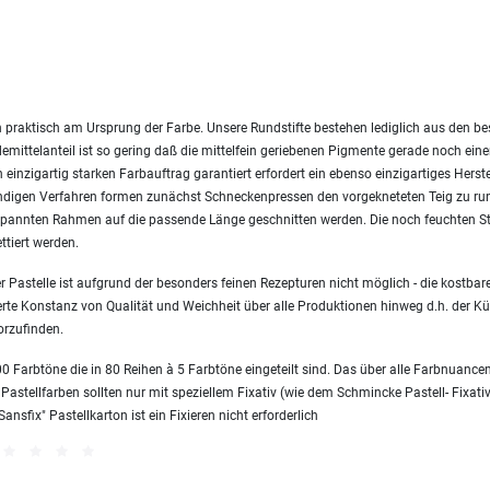
 praktisch am Ursprung der Farbe. Unsere Rundstifte bestehen lediglich aus den 
emittelanteil ist so gering daß die mittelfein geriebenen Pigmente gerade noch ei
einzigartig starken Farbauftrag garantiert erfordert ein ebenso einzigartiges Herst
endigen Verfahren formen zunächst Schneckenpressen den vorgekneteten Teig zu ru
nnten Rahmen auf die passende Länge geschnitten werden. Die noch feuchten Sti
ttiert werden.
 Pastelle ist aufgrund der besonders feinen Rezepturen nicht möglich - die kostbare
erte Konstanz von Qualität und Weichheit über alle Produktionen hinweg d.h. der Kün
orzufinden.
 Farbtöne die in 80 Reihen à 5 Farbtöne eingeteilt sind. Das über alle Farbnuanc
 Pastellfarben sollten nur mit speziellem Fixativ (wie dem Schmincke Pastell- Fixativ
sfix" Pastellkarton ist ein Fixieren nicht erforderlich