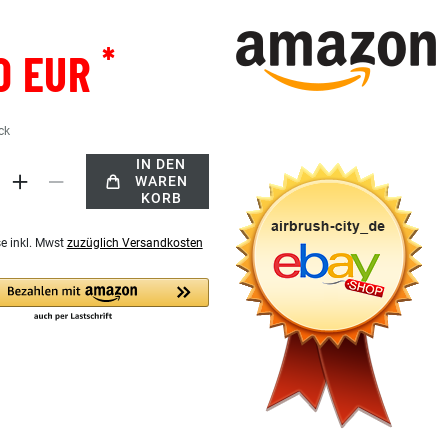
*
0 EUR
ck
IN DEN
WAREN
KORB
se inkl. Mwst
zuzüglich Versandkosten