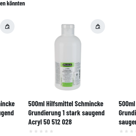
len könnten
mincke
500ml Hilfsmittel Schmincke
500ml 
ugend
Grundierung 1 stark saugend
Grund
Acryl 50 512 028
saugen