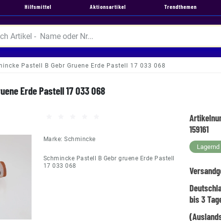
Hilfsmittel
Aktionsartikel
Trendthemen
incke Pastell B Gebr Gruene Erde Pastell 17 033 068
uene Erde Pastell 17 033 068
Artikeln
159161
Marke:
Schmincke
Lagernd -
Schmincke Pastell B Gebr gruene Erde Pastell
17 033 068
Versandg
Deutschl
bis 3 Tag
(Auslands