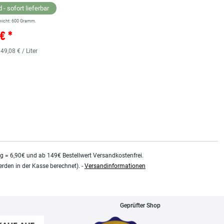
 - sofort lieferbar
wicht:
600
Gramm.
Lagernd - sofort lieferbar
€ *
** Versandgewicht:
850
Gramm.
36,38 € *
 49,08 € / Liter
0.48
Liter
| 75,79 € / Liter
kg = 6,90€ und ab 149€ Bestellwert Versandkostenfrei.
rden in der Kasse berechnet). -
Versandinformationen
Geprüfter Shop