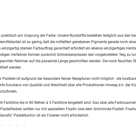
 praktisch am Ursprung der Farbe. Unsere Rundstifte bestehen lediglich aus den 
emittelanteil ist so gering daß die mittelfein geriebenen Pigmente gerade noch ei
einzigartig starken Farbauftrag garantiert erfordert ein ebenso einzigartiges Herst
endigen Verfahren formen zunächst Schneckenpressen den vorgekneteten Teig zu ru
nnten Rahmen auf die passende Länge geschnitten werden. Die noch feuchten Sti
ttiert werden.
 Pastelle ist aufgrund der besonders feinen Rezepturen nicht möglich - die kostbare
erte Konstanz von Qualität und Weichheit über alle Produktionen hinweg d.h. der Kün
orzufinden.
 Farbtöne die in 80 Reihen à 5 Farbtöne eingeteilt sind. Das über alle Farbnuanc
 Pastellfarben sollten nur mit speziellem Fixativ (wie dem Schmincke Pastell- Fixativ
sfix" Pastellkarton ist ein Fixieren nicht erforderlich