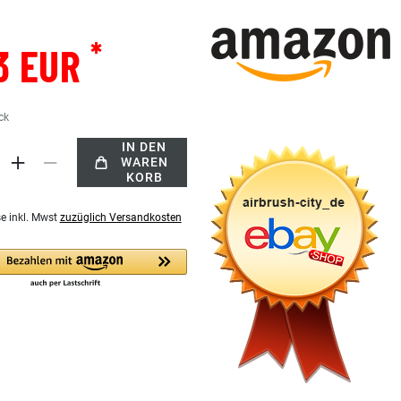
*
3 EUR
ck
IN DEN
WAREN
KORB
se inkl. Mwst
zuzüglich Versandkosten