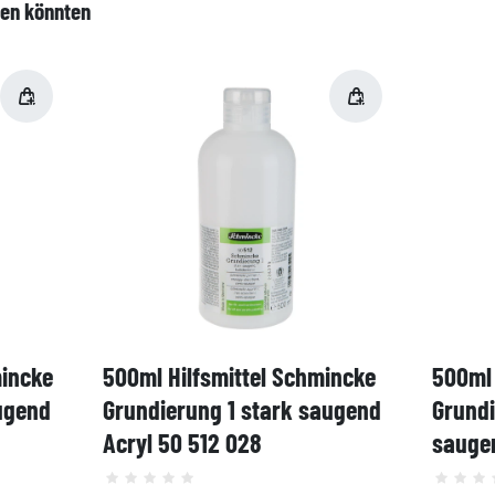
len könnten
mincke
500ml Hilfsmittel Schmincke
500ml 
ugend
Grundierung 1 stark saugend
Grund
Acryl 50 512 028
saugen