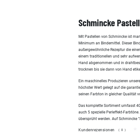
Schmincke Pastell
Mit Pastellen von Schmincke ist man
Minimum an Bindemittel. Dieser Bind
außergewöhnliche Rezeptur die einen 
einem traditionellen und sehr aufw
Hand abgenommen und in drahtbespa
trocknen bis sie dann von Hand etike
Ein maschinelles Produzieren unserer
höchster Wert gelegt auf die garanti
seinen Farbton in gleicher Qualität v
Das komplette Sortiment umfasst 400
auch 5 spezielle Perleffekt-Farbtöne.
übersprüht werden. Auf Schmincke "San
Kundenrezensionen
(0)