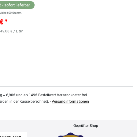
 - sofort lieferbar
wicht:
600
Gramm.
Lagernd - sofort lieferbar
€ *
** Versandgewicht:
850
Gramm.
36,38 € *
 49,08 € / Liter
0.48
Liter
| 75,79 € / Liter
kg = 6,90€ und ab 149€ Bestellwert Versandkostenfrei.
rden in der Kasse berechnet). -
Versandinformationen
Geprüfter Shop