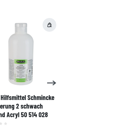
Hilfsmittel Schmincke
Acryl AKADEMIE Kasten
ierung 2 schwach
Karton-Set Schmincke 
d Acryl 50 514 028
60ml 76 011 097
Grundsortiment