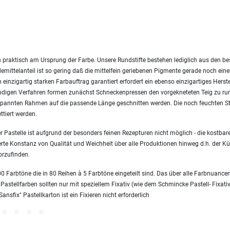
 praktisch am Ursprung der Farbe. Unsere Rundstifte bestehen lediglich aus den 
emittelanteil ist so gering daß die mittelfein geriebenen Pigmente gerade noch ei
einzigartig starken Farbauftrag garantiert erfordert ein ebenso einzigartiges Herst
endigen Verfahren formen zunächst Schneckenpressen den vorgekneteten Teig zu ru
nnten Rahmen auf die passende Länge geschnitten werden. Die noch feuchten Sti
ttiert werden.
 Pastelle ist aufgrund der besonders feinen Rezepturen nicht möglich - die kostbare
erte Konstanz von Qualität und Weichheit über alle Produktionen hinweg d.h. der Kün
orzufinden.
 Farbtöne die in 80 Reihen à 5 Farbtöne eingeteilt sind. Das über alle Farbnuanc
 Pastellfarben sollten nur mit speziellem Fixativ (wie dem Schmincke Pastell- Fixativ
sfix" Pastellkarton ist ein Fixieren nicht erforderlich