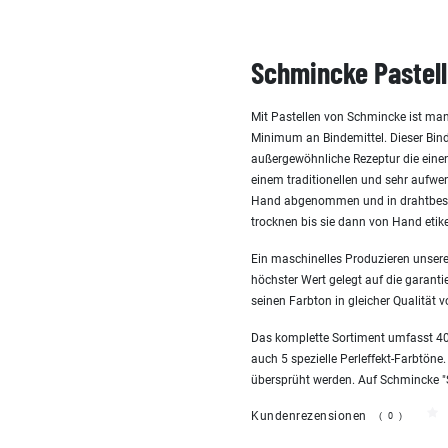
Schmincke Pastell
Mit Pastellen von Schmincke ist man
Minimum an Bindemittel. Dieser Bind
außergewöhnliche Rezeptur die einen 
einem traditionellen und sehr aufw
Hand abgenommen und in drahtbespa
trocknen bis sie dann von Hand etike
Ein maschinelles Produzieren unserer
höchster Wert gelegt auf die garanti
seinen Farbton in gleicher Qualität v
Das komplette Sortiment umfasst 400
auch 5 spezielle Perleffekt-Farbtöne.
übersprüht werden. Auf Schmincke "San
Kundenrezensionen
(0)