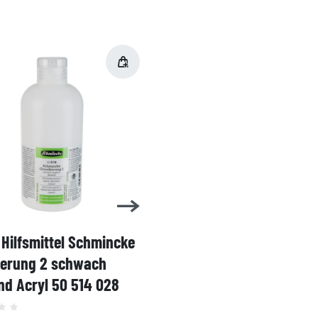
Hilfsmittel Schmincke
Acryl AKADEMIE Kasten
ierung 2 schwach
Karton-Set Schmincke 
d Acryl 50 514 028
60ml 76 011 097
Grundsortiment