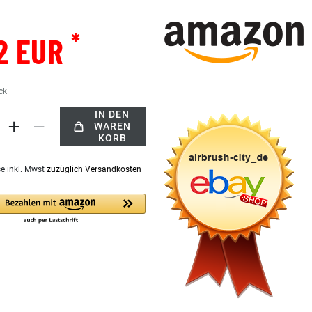
*
2 EUR
ck
IN DEN
WAREN
KORB
se inkl. Mwst
zuzüglich Versandkosten