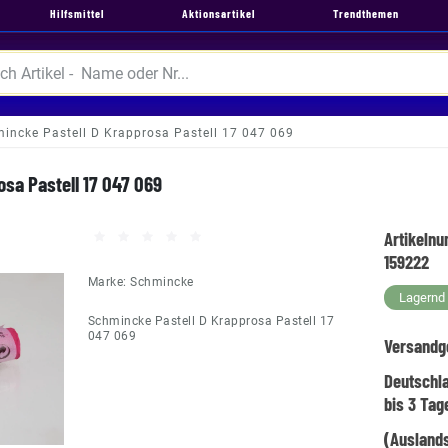
Hilfsmittel
Aktionsartikel
Trendthemen
incke Pastell D Krapprosa Pastell 17 047 069
sa Pastell 17 047 069
Artikeln
159222
Marke:
Schmincke
Lagernd -
Schmincke Pastell D Krapprosa Pastell 17
047 069
Versandg
Deutschl
bis 3 Tag
(Auslands