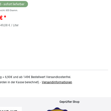
 - sofort lieferbar
wicht:
600
Gramm.
Lagernd - sofort lieferbar
€ *
** Versandgewicht:
850
Gramm.
36,38 € *
 49,08 € / Liter
0.48
Liter
| 75,79 € / Liter
kg = 6,90€ und ab 149€ Bestellwert Versandkostenfrei.
rden in der Kasse berechnet). -
Versandinformationen
Geprüfter Shop