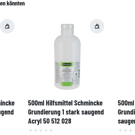
len könnten
mincke
500ml Hilfsmittel Schmincke
500ml 
ugend
Grundierung 1 stark saugend
Grund
Acryl 50 512 028
saugen