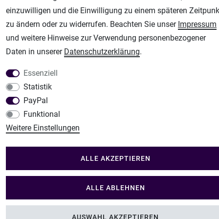
Modellbau Shop
einzuwilligen und die Einwilligung zu einem späteren Zeitpunk
zu ändern oder zu widerrufen. Beachten Sie unser
Impressum
Plotter-City
und weitere Hinweise zur Verwendung personenbezogener
Schneideplotter, Transferpressen, Siebdruck und Plotterfolien
Daten in unserer
Daten­schutz­erklärung
.
Im Shop Kaufen
Küchen Zubehör - Haus/Garten - Tierbedarf
Essenziell
Statistik
PayPal
Funktional
Weitere Einstellungen
ALLE AKZEPTIEREN
ALLE ABLEHNEN
AUSWAHL AKZEPTIEREN