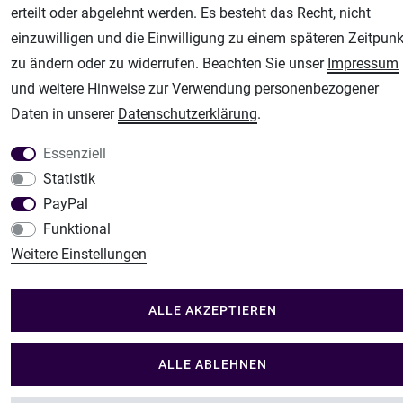
Modellbau-City
erteilt oder abgelehnt werden. Es besteht das Recht, nicht
Modellbau Shop
einzuwilligen und die Einwilligung zu einem späteren Zeitpunk
zu ändern oder zu widerrufen. Beachten Sie unser
Impressum
Plotter-City
und weitere Hinweise zur Verwendung personenbezogener
Schneideplotter, Transferpressen, Siebdruck und Plotterfolien
Daten in unserer
Daten­schutz­erklärung
.
Im Shop Kaufen
Küchen Zubehör - Haus/Garten - Tierbedarf
Essenziell
Statistik
PayPal
Funktional
Weitere Einstellungen
ALLE AKZEPTIEREN
ALLE ABLEHNEN