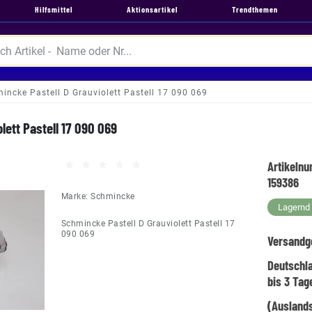
Hilfsmittel
Aktionsartikel
Trendthemen
incke Pastell D Grauviolett Pastell 17 090 069
lett Pastell 17 090 069
Artikeln
159386
Marke:
Schmincke
Lagernd -
Schmincke Pastell D Grauviolett Pastell 17
090 069
Versandg
Deutschl
bis 3 Tag
(Auslands