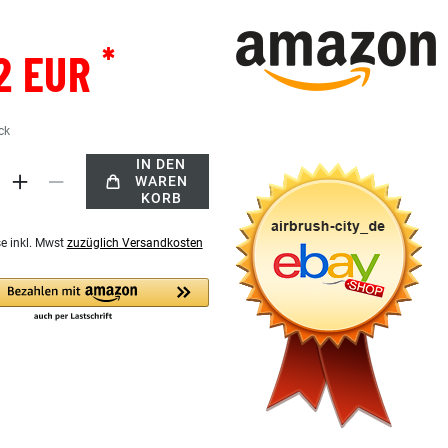
*
2 EUR
ck
IN DEN
WAREN
KORB
se inkl. Mwst
zuzüglich Versandkosten