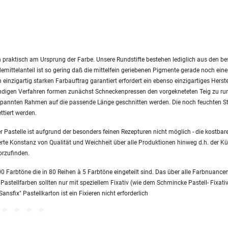
 praktisch am Ursprung der Farbe. Unsere Rundstifte bestehen lediglich aus den 
emittelanteil ist so gering daß die mittelfein geriebenen Pigmente gerade noch ei
einzigartig starken Farbauftrag garantiert erfordert ein ebenso einzigartiges Herst
endigen Verfahren formen zunächst Schneckenpressen den vorgekneteten Teig zu ru
nnten Rahmen auf die passende Länge geschnitten werden. Die noch feuchten Sti
ttiert werden.
 Pastelle ist aufgrund der besonders feinen Rezepturen nicht möglich - die kostbare
erte Konstanz von Qualität und Weichheit über alle Produktionen hinweg d.h. der Kün
orzufinden.
 Farbtöne die in 80 Reihen à 5 Farbtöne eingeteilt sind. Das über alle Farbnuanc
 Pastellfarben sollten nur mit speziellem Fixativ (wie dem Schmincke Pastell- Fixativ
sfix" Pastellkarton ist ein Fixieren nicht erforderlich