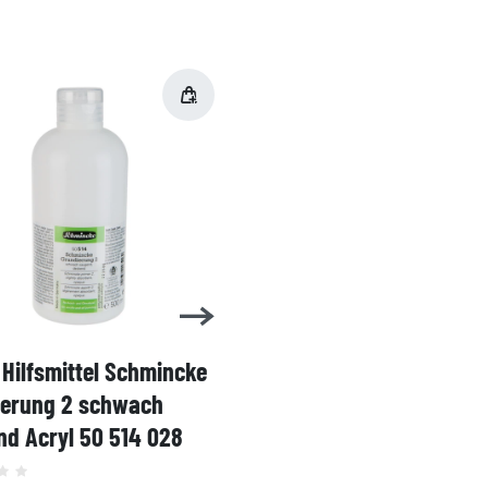
Hilfsmittel Schmincke
Acryl AKADEMIE Kasten
ierung 2 schwach
Karton-Set Schmincke 
d Acryl 50 514 028
60ml 76 011 097
Grundsortiment