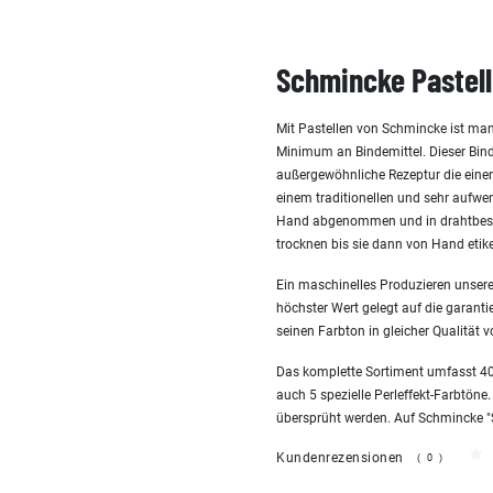
Schmincke Pastell
Mit Pastellen von Schmincke ist man
Minimum an Bindemittel. Dieser Bind
außergewöhnliche Rezeptur die einen 
einem traditionellen und sehr aufw
Hand abgenommen und in drahtbespa
trocknen bis sie dann von Hand etike
Ein maschinelles Produzieren unserer
höchster Wert gelegt auf die garanti
seinen Farbton in gleicher Qualität v
Das komplette Sortiment umfasst 400
auch 5 spezielle Perleffekt-Farbtöne.
übersprüht werden. Auf Schmincke "San
Kundenrezensionen
(0)