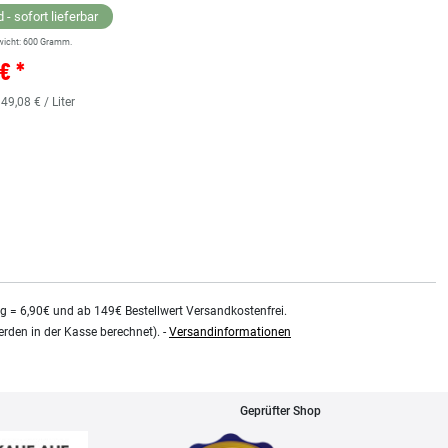
 - sofort lieferbar
wicht:
600
Gramm.
Lagernd - sofort lieferbar
€ *
** Versandgewicht:
850
Gramm.
36,38 € *
 49,08 € / Liter
0.48
Liter
| 75,79 € / Liter
kg = 6,90€ und ab 149€ Bestellwert Versandkostenfrei.
rden in der Kasse berechnet). -
Versandinformationen
Geprüfter Shop