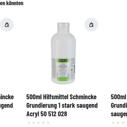
len könnten
mincke
500ml Hilfsmittel Schmincke
500ml 
ugend
Grundierung 1 stark saugend
Grund
Acryl 50 512 028
saugen