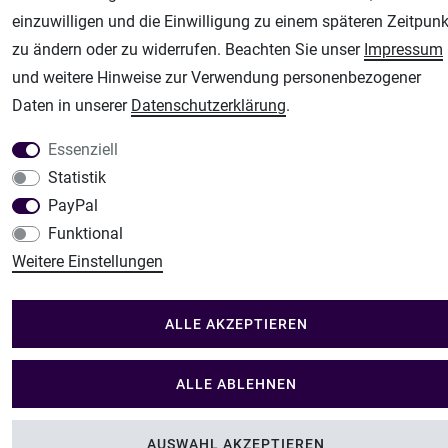
Modellbau Shop
einzuwilligen und die Einwilligung zu einem späteren Zeitpunk
zu ändern oder zu widerrufen. Beachten Sie unser
Impressum
Plotter-City
und weitere Hinweise zur Verwendung personenbezogener
Schneideplotter, Transferpressen, Siebdruck und Plotterfolien
Daten in unserer
Daten­schutz­erklärung
.
Im Shop Kaufen
Küchen Zubehör - Haus/Garten - Tierbedarf
Essenziell
Statistik
PayPal
Funktional
Weitere Einstellungen
ALLE AKZEPTIEREN
ALLE ABLEHNEN
AUSWAHL AKZEPTIEREN