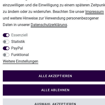
Modellbau Shop
einzuwilligen und die Einwilligung zu einem späteren Zeitpunk
zu ändern oder zu widerrufen. Beachten Sie unser
Impressum
Plotter-City
und weitere Hinweise zur Verwendung personenbezogener
Schneideplotter, Transferpressen, Siebdruck und Plotterfolien
Daten in unserer
Daten­schutz­erklärung
.
Im Shop Kaufen
Küchen Zubehör - Haus/Garten - Tierbedarf
Essenziell
Statistik
PayPal
Funktional
Weitere Einstellungen
ALLE AKZEPTIEREN
ALLE ABLEHNEN
AUSWAHL AKZEPTIEREN