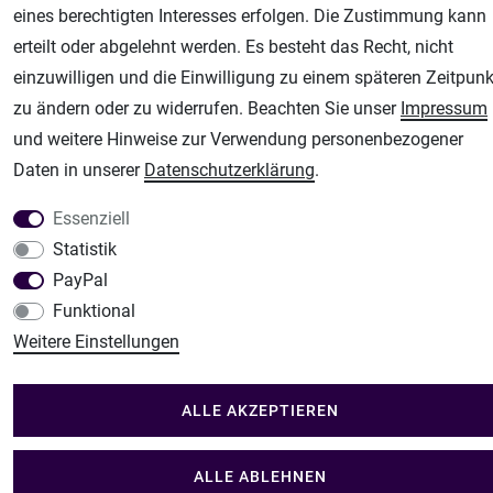
Fachhandel für: Airbrushpistolen, Kompressoren, Airbrushfarben
eines berechtigten Interesses erfolgen. Die Zustimmung kann
Modellbau-City
erteilt oder abgelehnt werden. Es besteht das Recht, nicht
Modellbau Shop
einzuwilligen und die Einwilligung zu einem späteren Zeitpunk
Plotter-City
zu ändern oder zu widerrufen. Beachten Sie unser
Impressum
Schneideplotter, Transferpressen, Siebdruck und Plotterfolien
und weitere Hinweise zur Verwendung personenbezogener
Daten in unserer
Daten­schutz­erklärung
.
Im Shop Kaufen
Küchen Zubehör - Haus/Garten - Tierbedarf
Essenziell
Statistik
PayPal
Funktional
Weitere Einstellungen
ALLE AKZEPTIEREN
ALLE ABLEHNEN