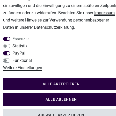
Modellbau Shop
einzuwilligen und die Einwilligung zu einem späteren Zeitpunk
zu ändern oder zu widerrufen. Beachten Sie unser
Impressum
Plotter-City
und weitere Hinweise zur Verwendung personenbezogener
Schneideplotter, Transferpressen, Siebdruck und Plotterfolien
Daten in unserer
Daten­schutz­erklärung
.
Im Shop Kaufen
Küchen Zubehör - Haus/Garten - Tierbedarf
Essenziell
Statistik
PayPal
Funktional
Weitere Einstellungen
ALLE AKZEPTIEREN
ALLE ABLEHNEN
AUSWAHL AKZEPTIEREN