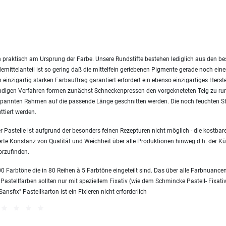
 praktisch am Ursprung der Farbe. Unsere Rundstifte bestehen lediglich aus den 
emittelanteil ist so gering daß die mittelfein geriebenen Pigmente gerade noch ei
einzigartig starken Farbauftrag garantiert erfordert ein ebenso einzigartiges Herst
endigen Verfahren formen zunächst Schneckenpressen den vorgekneteten Teig zu ru
nnten Rahmen auf die passende Länge geschnitten werden. Die noch feuchten Sti
ttiert werden.
 Pastelle ist aufgrund der besonders feinen Rezepturen nicht möglich - die kostbare
erte Konstanz von Qualität und Weichheit über alle Produktionen hinweg d.h. der Kün
orzufinden.
 Farbtöne die in 80 Reihen à 5 Farbtöne eingeteilt sind. Das über alle Farbnuanc
 Pastellfarben sollten nur mit speziellem Fixativ (wie dem Schmincke Pastell- Fixativ
sfix" Pastellkarton ist ein Fixieren nicht erforderlich