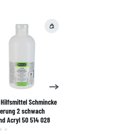
Hilfsmittel Schmincke
Acryl AKADEMIE Kasten
ierung 2 schwach
Karton-Set Schmincke 
d Acryl 50 514 028
60ml 76 011 097
Grundsortiment