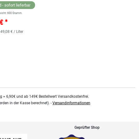
 - sofort lieferbar
wicht:
600
Gramm.
Lagernd - sofort lieferbar
€ *
** Versandgewicht:
850
Gramm.
36,38 € *
 49,08 € / Liter
0.48
Liter
| 75,79 € / Liter
kg = 6,90€ und ab 149€ Bestellwert Versandkostenfrei.
rden in der Kasse berechnet). -
Versandinformationen
Geprüfter Shop