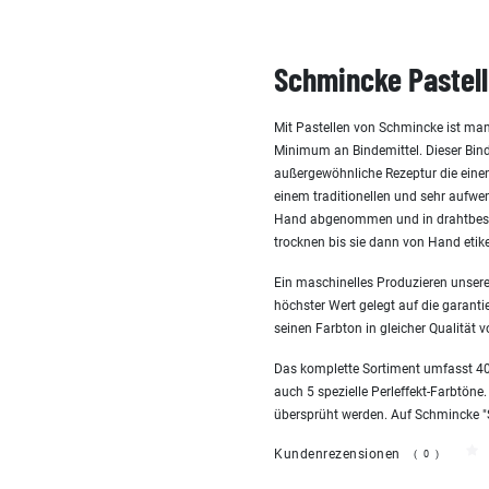
Schmincke Pastell
Mit Pastellen von Schmincke ist man
Minimum an Bindemittel. Dieser Bind
außergewöhnliche Rezeptur die einen 
einem traditionellen und sehr aufw
Hand abgenommen und in drahtbespa
trocknen bis sie dann von Hand etike
Ein maschinelles Produzieren unserer
höchster Wert gelegt auf die garanti
seinen Farbton in gleicher Qualität v
Das komplette Sortiment umfasst 400
auch 5 spezielle Perleffekt-Farbtöne.
übersprüht werden. Auf Schmincke "San
Kundenrezensionen
(0)