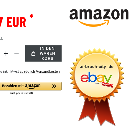
*
7 EUR
ck
IN DEN
WAREN
KORB
se inkl. Mwst
zuzüglich Versandkosten