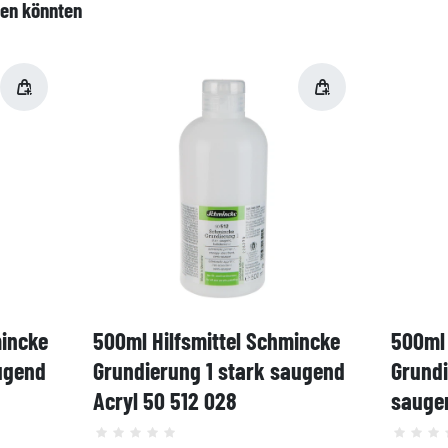
len könnten
mincke
500ml Hilfsmittel Schmincke
500ml 
ugend
Grundierung 1 stark saugend
Grund
Acryl 50 512 028
saugen