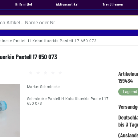
Hilfsmittel
Aktionsartikel
Trendthemen
incke Pastell H Kobalttuerkis Pastell 17 650 073
uerkis Pastell 17 650 073
Artikeln
159434
Marke:
Schmincke
Lagernd -
Schmincke Pastell H Kobalttuerkis Pastell 17
650 073
Versandg
Deutschl
bis 3 Tag
(Auslands