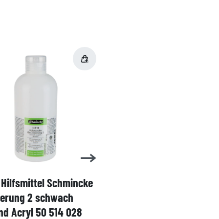
Hilfsmittel Schmincke
Acryl AKADEMIE Kasten
ierung 2 schwach
Karton-Set Schmincke 
d Acryl 50 514 028
60ml 76 011 097