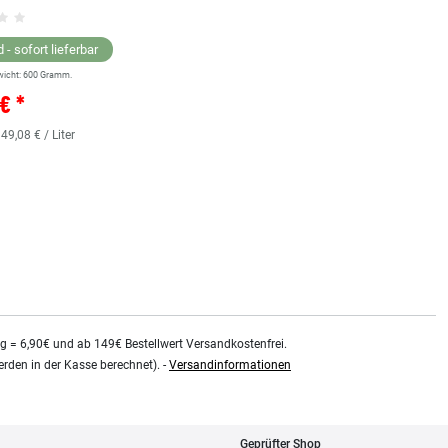
Grundsortiment
 - sofort lieferbar
wicht:
600
Gramm.
Lagernd - sofort lieferbar
€ *
** Versandgewicht:
850
Gramm.
36,38 € *
 49,08 € / Liter
0.48
Liter
| 75,79 € / Liter
kg = 6,90€ und ab 149€ Bestellwert Versandkostenfrei.
rden in der Kasse berechnet). -
Versandinformationen
Geprüfter Shop