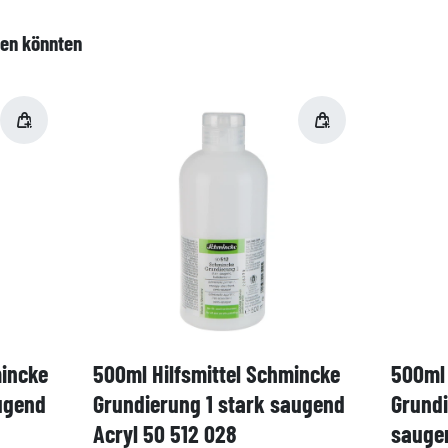
len könnten
mincke
500ml Hilfsmittel Schmincke
500ml 
ugend
Grundierung 1 stark saugend
Grund
Acryl 50 512 028
saugen