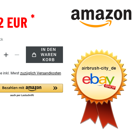
*
2 EUR
ck
IN DEN
WAREN
KORB
se inkl. Mwst
zuzüglich Versandkosten