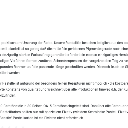
 praktisch am Ursprung der Farbe. Unsere Rundstifte bestehen lediglich aus den 
emittelanteil ist so gering daß die mittelfein geriebenen Pigmente gerade noch ei
einzigartig starken Farbauftrag garantiert erfordert ein ebenso einzigartiges Herst
endigen Verfahren formen zunüchst Schneckenpressen den vorgekneteten Teig zu ru
nnten Rahmen auf die passende Lünge geschnitten werden. Die noch feuchten Sti
ttiert werden.
 Pastelle ist aufgrund der besonders feinen Rezepturen nicht möglich - die kostbare
erte Konstanz von qualität und Weichheit über alle Produktionen hinweg d.h. der Kün
orzufinden.
0 Farbtöne die in 80 Reihen ÖÂ 5 Farbtöne eingeteilt sind. Das über alle Farbnua
 Pastellfarben sollten nur mit speziellem Fixativ (wie dem Schmincke Pastell- Fixativ
sfix" Pastellkarton ist ein Fixieren nicht erforderlich