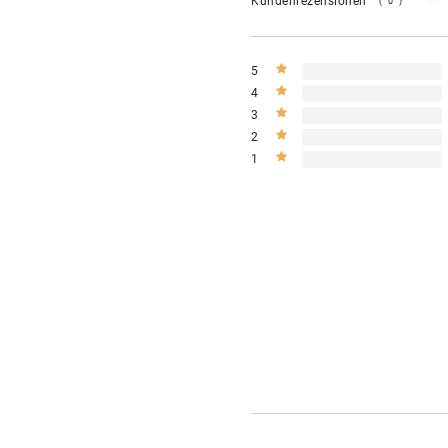
Kundenrezensionen
(0)
5
4
3
2
1