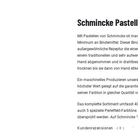
Schmincke Pastell
Mit Pastellen von Schmincke ist man
Minimum an Bindemittel. Dieser Bind
außergewöhnliche Rezeptur die einen 
einem traditionellen und sehr aufw
Hand abgenommen und in drahtbespa
trocknen bis sie dann von Hand etike
Ein maschinelles Produzieren unserer
höchster Wert gelegt auf die garanti
seinen Farbton in gleicher Qualität v
Das komplette Sortiment umfasst 400
auch 5 spezielle Perleffekt-Farbtöne.
übersprüht werden. Auf Schmincke "San
Kundenrezensionen
(0)