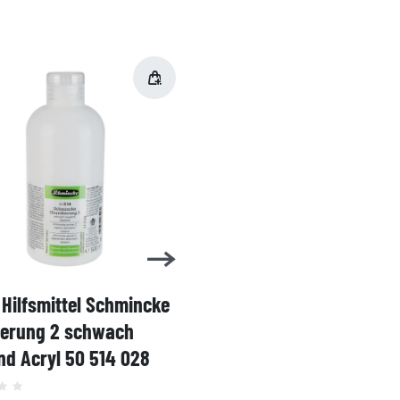
Hilfsmittel Schmincke
Acryl AKADEMIE Kasten
ierung 2 schwach
Karton-Set Schmincke 
d Acryl 50 514 028
60ml 76 011 097
Grundsortiment