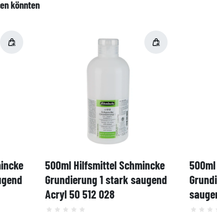
len könnten
mincke
500ml Hilfsmittel Schmincke
500ml 
ugend
Grundierung 1 stark saugend
Grund
Acryl 50 512 028
saugen