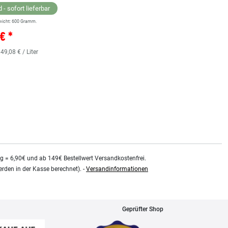
 - sofort lieferbar
wicht:
600
Gramm.
Lagernd - sofort lieferbar
€ *
** Versandgewicht:
850
Gramm.
36,38 € *
 49,08 € / Liter
0.48
Liter
| 75,79 € / Liter
kg = 6,90€ und ab 149€ Bestellwert Versandkostenfrei.
rden in der Kasse berechnet). -
Versandinformationen
Geprüfter Shop