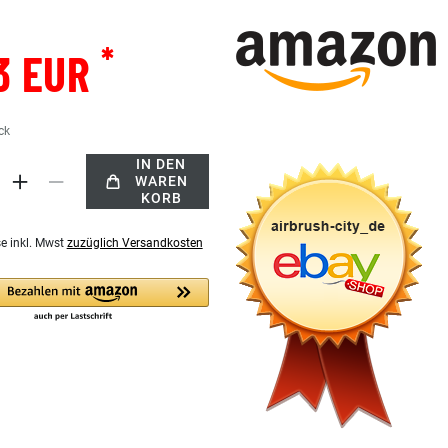
*
3 EUR
ck
IN DEN
WAREN
KORB
se inkl. Mwst
zuzüglich Versandkosten