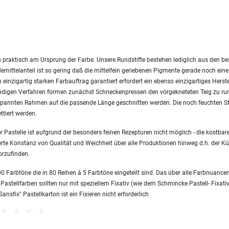
 praktisch am Ursprung der Farbe. Unsere Rundstifte bestehen lediglich aus den 
emittelanteil ist so gering daß die mittelfein geriebenen Pigmente gerade noch ei
einzigartig starken Farbauftrag garantiert erfordert ein ebenso einzigartiges Herst
endigen Verfahren formen zunächst Schneckenpressen den vorgekneteten Teig zu ru
nnten Rahmen auf die passende Länge geschnitten werden. Die noch feuchten Sti
ttiert werden.
 Pastelle ist aufgrund der besonders feinen Rezepturen nicht möglich - die kostbare
erte Konstanz von Qualität und Weichheit über alle Produktionen hinweg d.h. der Kün
orzufinden.
 Farbtöne die in 80 Reihen à 5 Farbtöne eingeteilt sind. Das über alle Farbnuanc
 Pastellfarben sollten nur mit speziellem Fixativ (wie dem Schmincke Pastell- Fixativ
sfix" Pastellkarton ist ein Fixieren nicht erforderlich