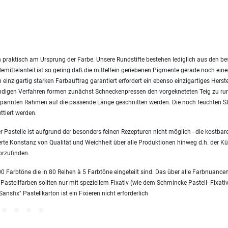
 praktisch am Ursprung der Farbe. Unsere Rundstifte bestehen lediglich aus den 
emittelanteil ist so gering daß die mittelfein geriebenen Pigmente gerade noch ei
einzigartig starken Farbauftrag garantiert erfordert ein ebenso einzigartiges Herst
endigen Verfahren formen zunächst Schneckenpressen den vorgekneteten Teig zu ru
nnten Rahmen auf die passende Länge geschnitten werden. Die noch feuchten Sti
ttiert werden.
 Pastelle ist aufgrund der besonders feinen Rezepturen nicht möglich - die kostbare
erte Konstanz von Qualität und Weichheit über alle Produktionen hinweg d.h. der Kün
orzufinden.
 Farbtöne die in 80 Reihen à 5 Farbtöne eingeteilt sind. Das über alle Farbnuanc
 Pastellfarben sollten nur mit speziellem Fixativ (wie dem Schmincke Pastell- Fixativ
sfix" Pastellkarton ist ein Fixieren nicht erforderlich