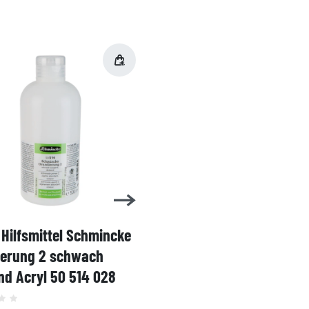
Hilfsmittel Schmincke
Acryl AKADEMIE Kasten
ierung 2 schwach
Karton-Set Schmincke 
d Acryl 50 514 028
60ml 76 011 097
Grundsortiment