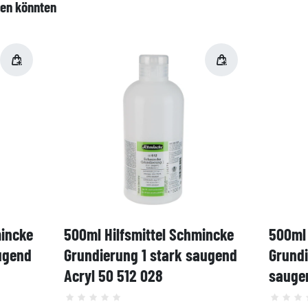
len könnten
mincke
500ml Hilfsmittel Schmincke
500ml 
ugend
Grundierung 1 stark saugend
Grund
Acryl 50 512 028
saugen