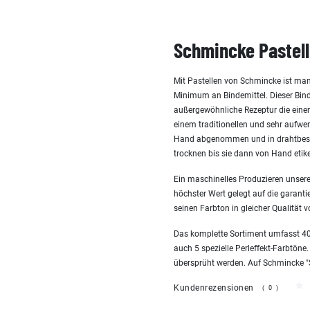
Schmincke Pastell
Mit Pastellen von Schmincke ist man
Minimum an Bindemittel. Dieser Bind
außergewöhnliche Rezeptur die einen 
einem traditionellen und sehr aufw
Hand abgenommen und in drahtbespa
trocknen bis sie dann von Hand etike
Ein maschinelles Produzieren unserer
höchster Wert gelegt auf die garanti
seinen Farbton in gleicher Qualität v
Das komplette Sortiment umfasst 400
auch 5 spezielle Perleffekt-Farbtöne.
übersprüht werden. Auf Schmincke "San
Kundenrezensionen
(0)