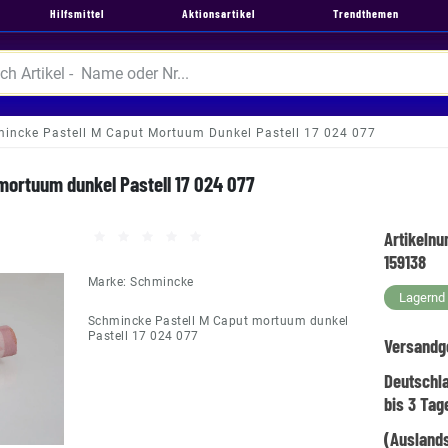
Hilfsmittel
Aktionsartikel
Trendthemen
incke Pastell M Caput Mortuum Dunkel Pastell 17 024 077
mortuum dunkel Pastell 17 024 077
Artikeln
159138
Marke:
Schmincke
Lagernd -
Schmincke Pastell M Caput mortuum dunkel
Pastell 17 024 077
Versandg
Deutschl
bis 3 Tag
(Auslands