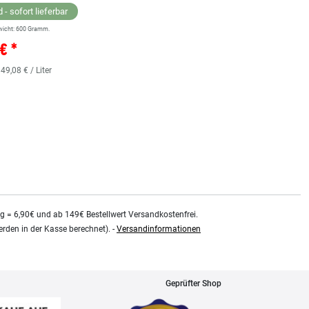
 - sofort lieferbar
wicht:
600
Gramm.
Lagernd - sofort lieferbar
€ *
** Versandgewicht:
850
Gramm.
36,38 € *
 49,08 € / Liter
0.48
Liter
| 75,79 € / Liter
kg = 6,90€ und ab 149€ Bestellwert Versandkostenfrei.
rden in der Kasse berechnet). -
Versandinformationen
Geprüfter Shop