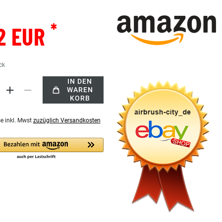
*
2 EUR
ck
IN DEN
WAREN
KORB
se inkl. Mwst
zuzüglich Versandkosten