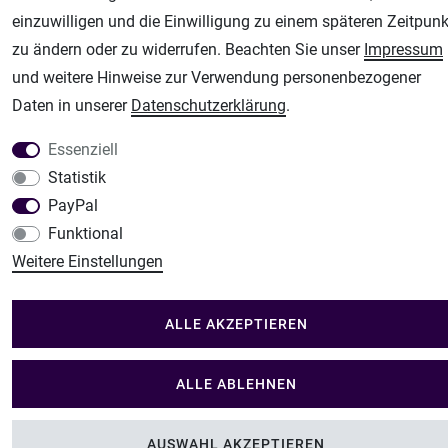
Modellbau Shop
einzuwilligen und die Einwilligung zu einem späteren Zeitpunk
zu ändern oder zu widerrufen. Beachten Sie unser
Impressum
Plotter-City
und weitere Hinweise zur Verwendung personenbezogener
Schneideplotter, Transferpressen, Siebdruck und Plotterfolien
Daten in unserer
Daten­schutz­erklärung
.
Im Shop Kaufen
Küchen Zubehör - Haus/Garten - Tierbedarf
Essenziell
Statistik
PayPal
Funktional
Weitere Einstellungen
ALLE AKZEPTIEREN
ALLE ABLEHNEN
AUSWAHL AKZEPTIEREN