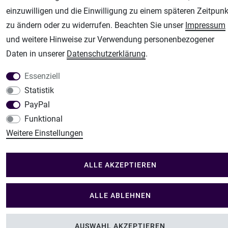
Modellbau Shop
einzuwilligen und die Einwilligung zu einem späteren Zeitpunk
zu ändern oder zu widerrufen. Beachten Sie unser
Impressum
Plotter-City
und weitere Hinweise zur Verwendung personenbezogener
Schneideplotter, Transferpressen, Siebdruck und Plotterfolien
Daten in unserer
Daten­schutz­erklärung
.
Im Shop Kaufen
Küchen Zubehör - Haus/Garten - Tierbedarf
Essenziell
Statistik
PayPal
Funktional
Weitere Einstellungen
ALLE AKZEPTIEREN
ALLE ABLEHNEN
AUSWAHL AKZEPTIEREN