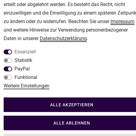
Modellbau-City
erteilt oder abgelehnt werden. Es besteht das Recht, nicht
Modellbau Shop
einzuwilligen und die Einwilligung zu einem späteren Zeitpunk
zu ändern oder zu widerrufen. Beachten Sie unser
Impressum
Plotter-City
und weitere Hinweise zur Verwendung personenbezogener
Schneideplotter, Transferpressen, Siebdruck und Plotterfolien
Daten in unserer
Daten­schutz­erklärung
.
Im Shop Kaufen
Küchen Zubehör - Haus/Garten - Tierbedarf
Essenziell
Statistik
PayPal
Funktional
Weitere Einstellungen
ALLE AKZEPTIEREN
ALLE ABLEHNEN