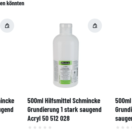
len könnten
mincke
500ml Hilfsmittel Schmincke
500ml 
ugend
Grundierung 1 stark saugend
Grund
Acryl 50 512 028
saugen