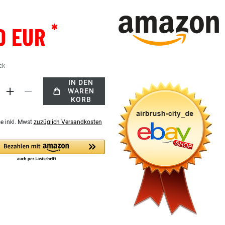
*
0 EUR
ck
IN DEN
WAREN
KORB
se inkl. Mwst
zuzüglich Versandkosten