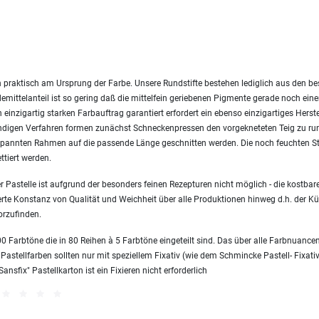
 praktisch am Ursprung der Farbe. Unsere Rundstifte bestehen lediglich aus den 
emittelanteil ist so gering daß die mittelfein geriebenen Pigmente gerade noch ei
einzigartig starken Farbauftrag garantiert erfordert ein ebenso einzigartiges Herst
endigen Verfahren formen zunächst Schneckenpressen den vorgekneteten Teig zu ru
nnten Rahmen auf die passende Länge geschnitten werden. Die noch feuchten Sti
ttiert werden.
 Pastelle ist aufgrund der besonders feinen Rezepturen nicht möglich - die kostbare
erte Konstanz von Qualität und Weichheit über alle Produktionen hinweg d.h. der Kün
orzufinden.
 Farbtöne die in 80 Reihen à 5 Farbtöne eingeteilt sind. Das über alle Farbnuanc
 Pastellfarben sollten nur mit speziellem Fixativ (wie dem Schmincke Pastell- Fixativ
sfix" Pastellkarton ist ein Fixieren nicht erforderlich