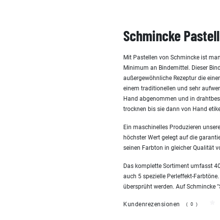
Schmincke Pastell
Mit Pastellen von Schmincke ist man
Minimum an Bindemittel. Dieser Bind
außergewöhnliche Rezeptur die einen 
einem traditionellen und sehr aufw
Hand abgenommen und in drahtbespa
trocknen bis sie dann von Hand etike
Ein maschinelles Produzieren unserer
höchster Wert gelegt auf die garanti
seinen Farbton in gleicher Qualität v
Das komplette Sortiment umfasst 400
auch 5 spezielle Perleffekt-Farbtöne.
übersprüht werden. Auf Schmincke "San
Kundenrezensionen
(0)