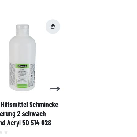
Hilfsmittel Schmincke
Acryl AKADEMIE Kasten
ierung 2 schwach
Karton-Set Schmincke 
d Acryl 50 514 028
60ml 76 011 097
Grundsortiment