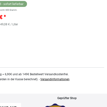
 - sofort lieferbar
wicht:
600
Gramm.
Lagernd - sofort lieferbar
€ *
** Versandgewicht:
850
Gramm.
36,38 € *
 49,08 € / Liter
0.48
Liter
| 75,79 € / Liter
kg = 6,90€ und ab 149€ Bestellwert Versandkostenfrei.
rden in der Kasse berechnet). -
Versandinformationen
Geprüfter Shop