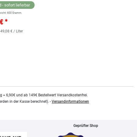
 - sofort lieferbar
wicht:
600
Gramm.
Lagernd - sofort lieferbar
€ *
** Versandgewicht:
850
Gramm.
36,38 € *
 49,08 € / Liter
0.48
Liter
| 75,79 € / Liter
kg = 6,90€ und ab 149€ Bestellwert Versandkostenfrei.
rden in der Kasse berechnet). -
Versandinformationen
Geprüfter Shop