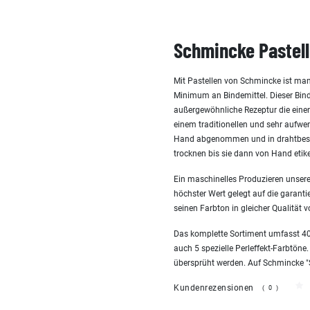
Schmincke Pastell
Mit Pastellen von Schmincke ist man
Minimum an Bindemittel. Dieser Bind
außergewöhnliche Rezeptur die einen 
einem traditionellen und sehr aufw
Hand abgenommen und in drahtbespa
trocknen bis sie dann von Hand etike
Ein maschinelles Produzieren unserer
höchster Wert gelegt auf die garanti
seinen Farbton in gleicher Qualität v
Das komplette Sortiment umfasst 400
auch 5 spezielle Perleffekt-Farbtöne.
übersprüht werden. Auf Schmincke "San
Kundenrezensionen
(0)