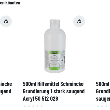
len könnten
mincke
500ml Hilfsmittel Schmincke
500ml 
ugend
Grundierung 1 stark saugend
Grund
Acryl 50 512 028
saugen