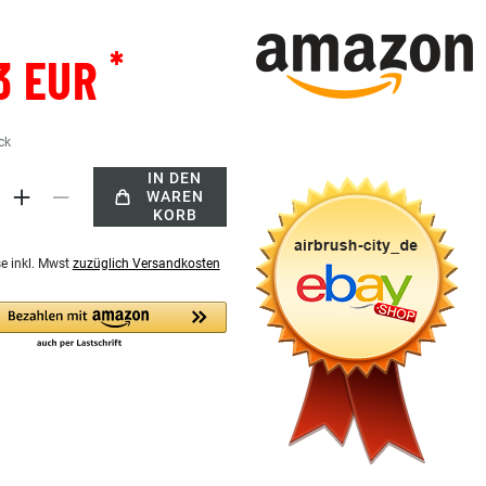
*
3 EUR
ck
IN DEN
WAREN
KORB
se inkl. Mwst
zuzüglich Versandkosten