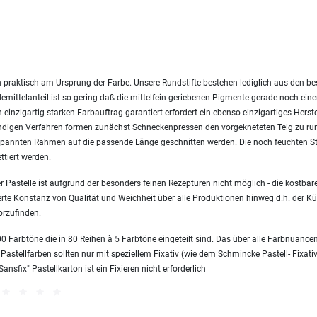
 praktisch am Ursprung der Farbe. Unsere Rundstifte bestehen lediglich aus den 
emittelanteil ist so gering daß die mittelfein geriebenen Pigmente gerade noch ei
einzigartig starken Farbauftrag garantiert erfordert ein ebenso einzigartiges Herst
endigen Verfahren formen zunächst Schneckenpressen den vorgekneteten Teig zu ru
nnten Rahmen auf die passende Länge geschnitten werden. Die noch feuchten Sti
ttiert werden.
 Pastelle ist aufgrund der besonders feinen Rezepturen nicht möglich - die kostbare
erte Konstanz von Qualität und Weichheit über alle Produktionen hinweg d.h. der Kün
orzufinden.
 Farbtöne die in 80 Reihen à 5 Farbtöne eingeteilt sind. Das über alle Farbnuanc
 Pastellfarben sollten nur mit speziellem Fixativ (wie dem Schmincke Pastell- Fixativ
sfix" Pastellkarton ist ein Fixieren nicht erforderlich