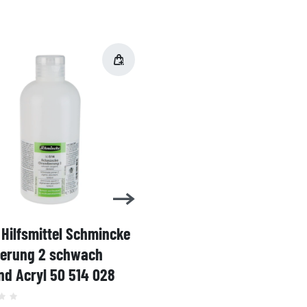
Hilfsmittel Schmincke
Acryl AKADEMIE Kasten
ierung 2 schwach
Karton-Set Schmincke 
d Acryl 50 514 028
60ml 76 011 097
Grundsortiment