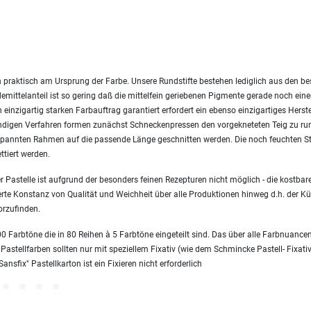
 praktisch am Ursprung der Farbe. Unsere Rundstifte bestehen lediglich aus den 
emittelanteil ist so gering daß die mittelfein geriebenen Pigmente gerade noch ei
einzigartig starken Farbauftrag garantiert erfordert ein ebenso einzigartiges Herst
endigen Verfahren formen zunächst Schneckenpressen den vorgekneteten Teig zu ru
nnten Rahmen auf die passende Länge geschnitten werden. Die noch feuchten Sti
ttiert werden.
 Pastelle ist aufgrund der besonders feinen Rezepturen nicht möglich - die kostbare
erte Konstanz von Qualität und Weichheit über alle Produktionen hinweg d.h. der Kün
orzufinden.
 Farbtöne die in 80 Reihen à 5 Farbtöne eingeteilt sind. Das über alle Farbnuanc
 Pastellfarben sollten nur mit speziellem Fixativ (wie dem Schmincke Pastell- Fixativ
sfix" Pastellkarton ist ein Fixieren nicht erforderlich