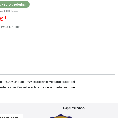
 - sofort lieferbar
wicht:
600
Gramm.
Lagernd - sofort lieferbar
€ *
** Versandgewicht:
850
Gramm.
36,38 € *
 49,08 € / Liter
0.48
Liter
| 75,79 € / Liter
kg = 6,90€ und ab 149€ Bestellwert Versandkostenfrei.
rden in der Kasse berechnet). -
Versandinformationen
Geprüfter Shop