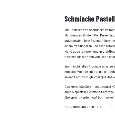
Schmincke Pastell
Mit Pastellen von Schmincke ist man
Minimum an Bindemittel. Dieser Bind
außergewöhnliche Rezeptur die einen 
einem traditionellen und sehr aufw
Hand abgenommen und in drahtbespa
trocknen bis sie dann von Hand etike
Ein maschinelles Produzieren unserer
höchster Wert gelegt auf die garanti
seinen Farbton in gleicher Qualität v
Das komplette Sortiment umfasst 400
auch 5 spezielle Perleffekt-Farbtöne.
übersprüht werden. Auf Schmincke "San
Kundenrezensionen
(0)