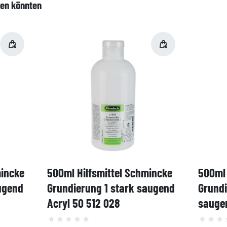
len könnten
mincke
500ml Hilfsmittel Schmincke
500ml 
ugend
Grundierung 1 stark saugend
Grund
Acryl 50 512 028
saugen