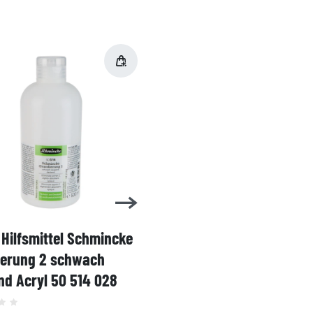
Hilfsmittel Schmincke
Acryl AKADEMIE Kasten
ierung 2 schwach
Karton-Set Schmincke 
d Acryl 50 514 028
60ml 76 011 097
Grundsortiment