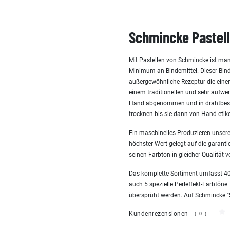
Schmincke Pastell
Mit Pastellen von Schmincke ist man
Minimum an Bindemittel. Dieser Bind
außergewöhnliche Rezeptur die einen 
einem traditionellen und sehr aufw
Hand abgenommen und in drahtbespa
trocknen bis sie dann von Hand etike
Ein maschinelles Produzieren unserer
höchster Wert gelegt auf die garanti
seinen Farbton in gleicher Qualität v
Das komplette Sortiment umfasst 400
auch 5 spezielle Perleffekt-Farbtöne.
übersprüht werden. Auf Schmincke "San
Kundenrezensionen
(0)