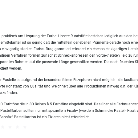
 praktisch am Ursprung der Farbe. Unsere Rundstifte bestehen lediglich aus den 
emittelanteil ist so gering daß die mittelfein geriebenen Pigmente gerade noch ei
einzigartig starken Farbauftrag garantiert erfordert ein ebenso einzigartiges Herst
endigen Verfahren formen zunächst Schneckenpressen den vorgekneteten Teig zu ru
nnten Rahmen auf die passende Länge geschnitten werden. Die noch feuchten Sti
ttiert werden.
 Pastelle ist aufgrund der besonders feinen Rezepturen nicht möglich - die kostbare
erte Konstanz von Qualität und Weichheit über alle Produktionen hinweg d.h. der Kün
orzufinden.
 Farbtöne die in 80 Reihen à 5 Farbtöne eingeteilt sind. Das über alle Farbnuanc
 Pastellfarben sollten nur mit speziellem Fixativ (wie dem Schmincke Pastell- Fixativ
sfix" Pastellkarton ist ein Fixieren nicht erforderlich