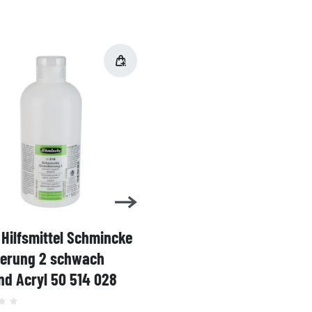
Hilfsmittel Schmincke
Acryl AKADEMIE Kasten
ierung 2 schwach
Karton-Set Schmincke 
d Acryl 50 514 028
60ml 76 011 097
Grundsortiment