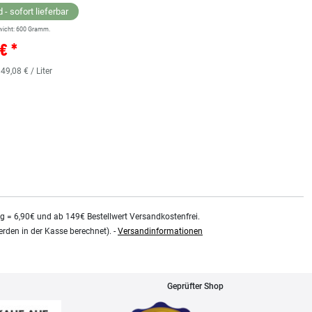
 - sofort lieferbar
wicht:
600
Gramm.
Lagernd - sofort lieferbar
€ *
** Versandgewicht:
850
Gramm.
36,38 € *
 49,08 € / Liter
0.48
Liter
| 75,79 € / Liter
kg = 6,90€ und ab 149€ Bestellwert Versandkostenfrei.
rden in der Kasse berechnet). -
Versandinformationen
Geprüfter Shop