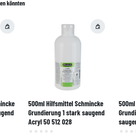
len könnten
mincke
500ml Hilfsmittel Schmincke
500ml 
ugend
Grundierung 1 stark saugend
Grund
Acryl 50 512 028
saugen