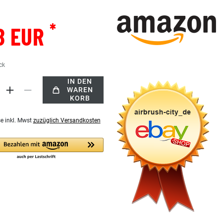
*
8 EUR
ck
IN DEN
WAREN
KORB
se inkl. Mwst
zuzüglich Versandkosten