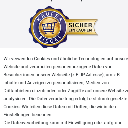
Wir verwenden Cookies und ähnliche Technologien auf unsere
AGB
Widerrufsrecht
Datenschutz
Impressum
Website und verarbeiten personenbezogene Daten von
Besucher:innen unserer Webseite (z.B. IP-Adresse), um z.B.
Unsere weiteren Shops:
Inhalte und Anzeigen zu personalisieren, Medien von
Airbrush-City
Drittanbietern einzubinden oder Zugriffe auf unsere Website z
Fachhandel für: Airbrushpistolen, Kompressoren, Airbrushfarben
analysieren. Die Datenverarbeitung erfolgt erst durch gesetzte
Modellbau-City
Cookies. Wir teilen diese Daten mit Dritten, die wir in den
Modellbau Shop
Einstellungen benennen.
Plotter-City
Die Datenverarbeitung kann mit Einwilligung oder aufgrund