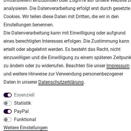
Drittanbietern einzubinden oder Zugriffe auf unsere Website z
AGB
Widerrufsrecht
Datenschutz
Impressum
analysieren. Die Datenverarbeitung erfolgt erst durch gesetzte
Cookies. Wir teilen diese Daten mit Dritten, die wir in den
Unsere weiteren Shops:
Einstellungen benennen.
Airbrush-City
Die Datenverarbeitung kann mit Einwilligung oder aufgrund
Fachhandel für: Airbrushpistolen, Kompressoren, Airbrushfarben
eines berechtigten Interesses erfolgen. Die Zustimmung kann
Modellbau-City
erteilt oder abgelehnt werden. Es besteht das Recht, nicht
Modellbau Shop
einzuwilligen und die Einwilligung zu einem späteren Zeitpunk
Plotter-City
zu ändern oder zu widerrufen. Beachten Sie unser
Impressum
Schneideplotter, Transferpressen, Siebdruck und Plotterfolien
und weitere Hinweise zur Verwendung personenbezogener
Im Shop Kaufen
Daten in unserer
Daten­schutz­erklärung
.
Küchen Zubehör - Haus/Garten - Tierbedarf
Essenziell
Statistik
PayPal
Funktional
Weitere Einstellungen