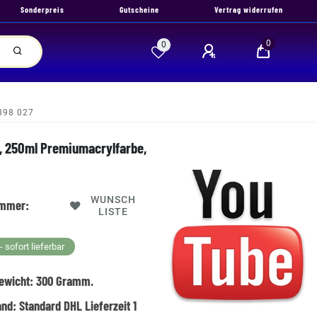
Sonderpreis
Gutscheine
Vertrag widerrufen
0
0
 898 027
id, 250ml Premiumacrylfarbe,
WUNSCH
ummer:
LISTE
 sofort lieferbar
ewicht:
300
Gramm.
and:
Standard DHL Lieferzeit 1