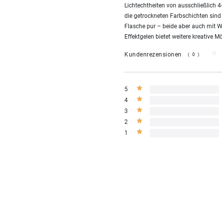
Lichtechtheiten von ausschließlich 
die getrockneten Farbschichten sind
Flasche pur – beide aber auch mit W
Effektgelen bietet weitere kreative Mö
Kundenrezensionen
(0)
5
4
3
2
1