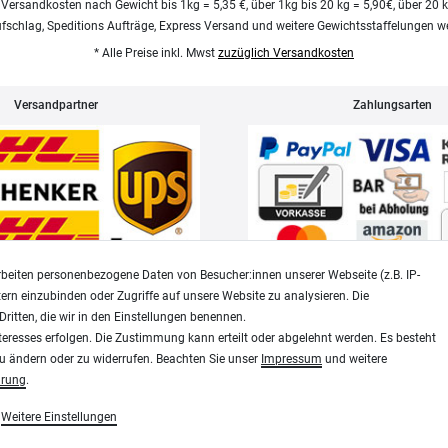
 Versandkosten nach Gewicht bis 1kg = 5,35 €, über 1kg bis 20 kg = 5,90€, über 20 
ufschlag, Speditions Aufträge, Express Versand und weitere Gewichtsstaffelungen we
* Alle Preise inkl. Mwst
zuzüglich Versandkosten
Versandpartner
Zahlungsarten
beiten personenbezogene Daten von Besucher:innen unserer Webseite (z.B. IP-
tern einzubinden oder Zugriffe auf unsere Website zu analysieren. Die
Dritten, die wir in den Einstellungen benennen.
Widerrufsrecht
Datenschutz
teresses erfolgen. Die Zustimmung kann erteilt oder abgelehnt werden. Es besteht
zu ändern oder zu widerrufen. Beachten Sie unser
Impressum
und weitere
ärung
.
Plotter-City
Weitere Einstellungen
Schneideplotter, Transferpressen, Siebdruck und Plotter