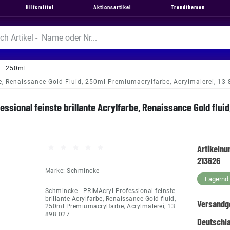
Hilfsmittel
Aktionsartikel
Trendthemen
250ml
be, Renaissance Gold Fluid, 250ml Premiumacrylfarbe, Acrylmalerei, 13
ssional feinste brillante Acrylfarbe, Renaissance Gold flu
Artikeln
213626
Marke:
Schmincke
Lagernd -
Schmincke - PRIMAcryl Professional feinste
brillante Acrylfarbe, Renaissance Gold fluid,
Versandg
250ml Premiumacrylfarbe, Acrylmalerei, 13
898 027
Deutschl