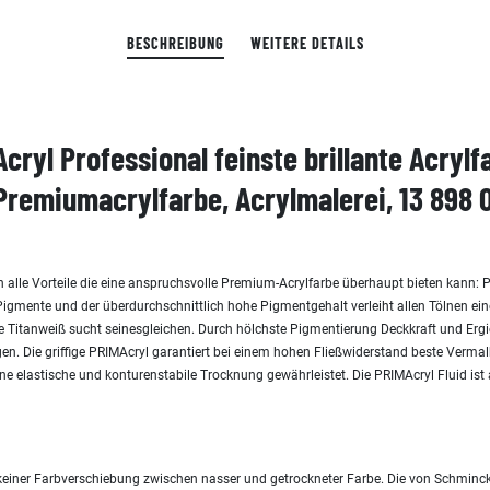
BESCHREIBUNG
WEITERE DETAILS
cryl Professional feinste brillante Acryl
 Premiumacrylfarbe, Acrylmalerei, 13 898 
h alle Vorteile die eine anspruchsvolle Premium-Acrylfarbe überhaupt bieten kann: 
igmente und der überdurchschnittlich hohe Pigmentgehalt verleiht allen Tölnen ein
 Titanweiß sucht seinesgleichen. Durch hölchste Pigmentierung Deckkraft und Ergie
en. Die griffige PRIMAcryl garantiert bei einem hohen Fließwiderstand beste Verma
eine elastische und konturenstabile Trocknung gewährleistet. Die PRIMAcryl Fluid ist
einer Farbverschiebung zwischen nasser und getrockneter Farbe. Die von Schmin