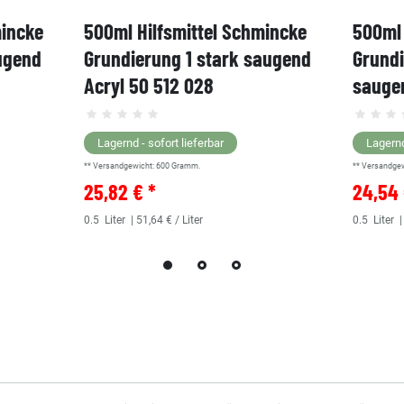
mincke
500ml Hilfsmittel Schmincke
500ml 
ugend
Grundierung 1 stark saugend
Grund
Acryl 50 512 028
saugen
Lagernd - sofort lieferbar
Lagernd
** Versandgewicht:
600
Gramm.
** Versandge
25,82 € *
24,54 
0.5
Liter
| 51,64 € / Liter
0.5
Liter
|