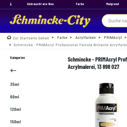
Gebraucht wie Neu
Farbe
Malgrund
Farbe
Acrylfarben
PRIMAcryl
Zur Startseite Gehen
Schmincke - PRIMAcryl Professional Feinste Brillante Acrylfar
Kategorien
Schmincke - PRIMAcryl Profe
Acrylmalerei, 13 898 027
35ml
60ml
120ml
150ml