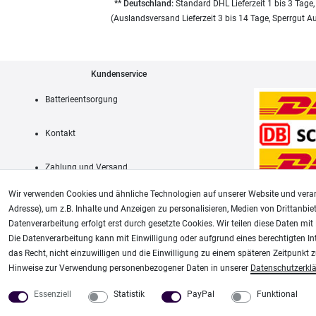
** Deutschland:
Standard DHL Lieferzeit 1 bis 3 Tage,
(Auslandsversand Lieferzeit 3 bis 14 Tage, Sperrgut A
Kundenservice
Batterieentsorgung
Kontakt
Zahlung und Versand
Wir verwenden Cookies und ähnliche Technologien auf unserer Website und verar
Adresse), um z.B. Inhalte und Anzeigen zu personalisieren, Medien von Drittanbie
Datenverarbeitung erfolgt erst durch gesetzte Cookies. Wir teilen diese Daten mit 
AGB
Die Datenverarbeitung kann mit Einwilligung oder aufgrund eines berechtigten In
das Recht, nicht einzuwilligen und die Einwilligung zu einem späteren Zeitpunkt 
Unsere weiteren Shops:
Hinweise zur Verwendung personenbezogener Daten in unserer
Daten­schutz­erkl
Airbrush-City
Modellbau-City
Essenziell
Statistik
PayPal
Funktional
Fachhandel für: Airbrushpistolen, Kompressoren, Airbrushfarben
Modellbau Shop