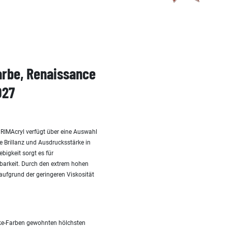
farbe, Renaissance
027
PRIMAcryl verfügt über eine Auswahl
e Brillanz und Ausdrucksstärke in
bigkeit sorgt es für
lbarkeit. Durch den extrem hohen
 aufgrund der geringeren Viskosität
cke-Farben gewohnten hölchsten