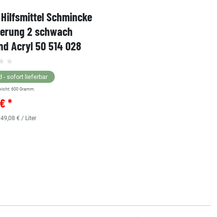
Hilfsmittel Schmincke
Acryl AKADEMIE Kasten
ierung 2 schwach
Karton-Set Schmincke 
d Acryl 50 514 028
60ml 76 011 097
Grundsortiment
 - sofort lieferbar
wicht:
600
Gramm.
Lagernd - sofort lieferbar
€ *
** Versandgewicht:
850
Gramm.
36,38 € *
 49,08 € / Liter
0.48
Liter
| 75,79 € / Liter