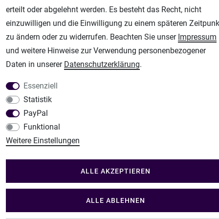
Fachhandel für: Airbrushpistolen, Kompressoren, Airbrushfarben
erteilt oder abgelehnt werden. Es besteht das Recht, nicht
Modellbau-City
einzuwilligen und die Einwilligung zu einem späteren Zeitpunk
Modellbau Shop
zu ändern oder zu widerrufen. Beachten Sie unser
Impressum
Plotter-City
und weitere Hinweise zur Verwendung personenbezogener
Schneideplotter, Transferpressen, Siebdruck und Plotterfolien
Daten in unserer
Daten­schutz­erklärung
.
Im Shop Kaufen
Essenziell
Küchen Zubehör - Haus/Garten - Tierbedarf
Statistik
PayPal
Funktional
Weitere Einstellungen
ALLE AKZEPTIEREN
ALLE ABLEHNEN