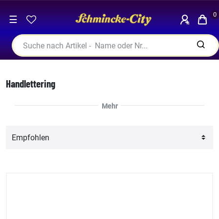
0
☰
Handlettering