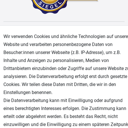
AGB
Widerrufsrecht
Datenschutz
Impressum
Wir verwenden Cookies und ähnliche Technologien auf unsere
Unsere weiteren Shops:
Website und verarbeiten personenbezogene Daten von
Besucher:innen unserer Webseite (z.B. IP-Adresse), um z.B.
Airbrush-City
Inhalte und Anzeigen zu personalisieren, Medien von
Fachhandel für: Airbrushpistolen, Kompressoren, Airbrushfarben
Drittanbietern einzubinden oder Zugriffe auf unsere Website z
Modellbau-City
analysieren. Die Datenverarbeitung erfolgt erst durch gesetzte
Modellbau Shop
Cookies. Wir teilen diese Daten mit Dritten, die wir in den
Plotter-City
Einstellungen benennen.
Schneideplotter, Transferpressen, Siebdruck und Plotterfolien
Die Datenverarbeitung kann mit Einwilligung oder aufgrund
Im Shop Kaufen
eines berechtigten Interesses erfolgen. Die Zustimmung kann
Küchen Zubehör - Haus/Garten - Tierbedarf
erteilt oder abgelehnt werden. Es besteht das Recht, nicht
einzuwilligen und die Einwilligung zu einem späteren Zeitpunk