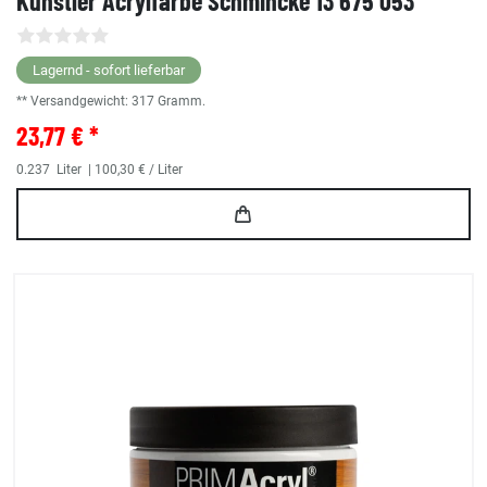
Künstler Acrylfarbe Schmincke 13 675 053
Lagernd - sofort lieferbar
** Versandgewicht:
317
Gramm.
23,77 € *
0.237
Liter
| 100,30 € / Liter