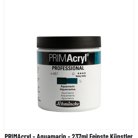
PRIMAcryl - Aquamarin - 237ml Feinste Künstler