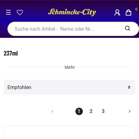
0
☰
237ml
1
2
3