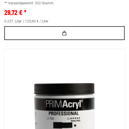
** Versandgewicht:
332
Gramm.
29,72 € *
0.237
Liter
| 125,40 € / Liter