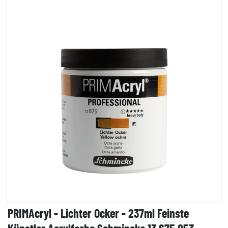
PRIMAcryl - Lichter Ocker - 237ml Feinste