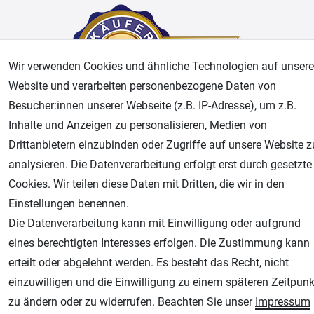
Wir verwenden Cookies und ähnliche Technologien auf unsere
Website und verarbeiten personenbezogene Daten von
Besucher:innen unserer Webseite (z.B. IP-Adresse), um z.B.
Inhalte und Anzeigen zu personalisieren, Medien von
AGB
Widerrufsrecht
Datenschutz
Impressum
Drittanbietern einzubinden oder Zugriffe auf unsere Website z
analysieren. Die Datenverarbeitung erfolgt erst durch gesetzte
Unsere weiteren Shops:
Cookies. Wir teilen diese Daten mit Dritten, die wir in den
Einstellungen benennen.
Airbrush-City
Die Datenverarbeitung kann mit Einwilligung oder aufgrund
Fachhandel für: Airbrushpistolen, Kompressoren, Airbrushfarben
eines berechtigten Interesses erfolgen. Die Zustimmung kann
Modellbau-City
erteilt oder abgelehnt werden. Es besteht das Recht, nicht
Modellbau Shop
einzuwilligen und die Einwilligung zu einem späteren Zeitpunk
Plotter-City
zu ändern oder zu widerrufen. Beachten Sie unser
Impressum
Schneideplotter, Transferpressen, Siebdruck und Plotterfolien