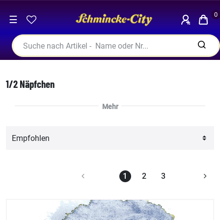
0
☰
1/2 Näpfchen
1
2
3