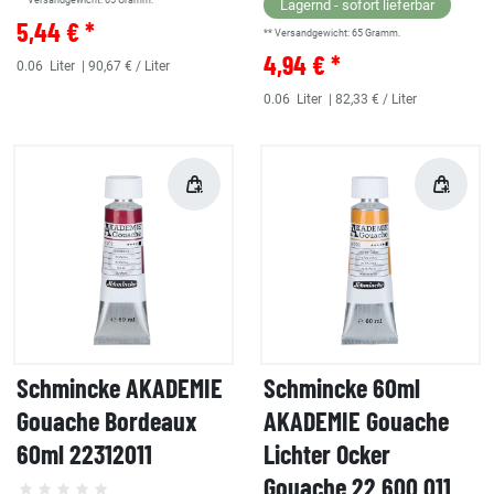
** Versandgewicht:
65
Gramm.
Lagernd - sofort lieferbar
5,44 € *
** Versandgewicht:
65
Gramm.
4,94 € *
0.06
Liter
| 90,67 € / Liter
0.06
Liter
| 82,33 € / Liter
Schmincke AKADEMIE
Schmincke 60ml
Gouache Bordeaux
AKADEMIE Gouache
60ml 22312011
Lichter Ocker
Gouache 22 600 011