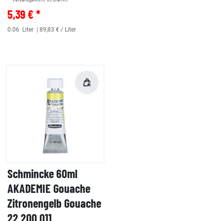
** Versandgewicht:
65
Gramm.
5,39 € *
0.06
Liter
| 89,83 € / Liter
Schmincke 60ml
AKADEMIE Gouache
Zitronengelb Gouache
22 200 011