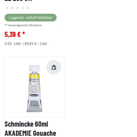
Lagernd - sofort lieferbar
** Versandgewicht:
65
Gramm.
5,39 € *
0.06
Liter
| 89,83 € / Liter
Schmincke 60ml
AKADEMIE Gouache