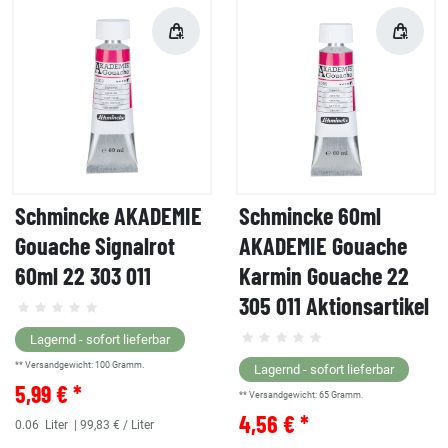
Schmincke AKADEMIE
Schmincke 60ml
Gouache Signalrot
AKADEMIE Gouache
60ml 22 303 011
Karmin Gouache 22
305 011 Aktionsartikel
Lagernd - sofort lieferbar
** Versandgewicht:
100
Gramm.
Lagernd - sofort lieferbar
5,99 € *
** Versandgewicht:
65
Gramm.
4,56 € *
0.06
Liter
| 99,83 € / Liter