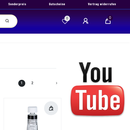
Sonderpreis
Gutscheine
Vertrag widerrufen
0
0
1
2