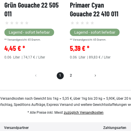
Grün Gouache 22 505
Primaer Cyan
011
Gouache 22 410 011
Lagernd - sofort lieferbar
Lagernd - sofort lieferbar
** Versandgewicht:
65
Gramm.
** Versandgewicht:
65
Gramm.
4,45 € *
5,39 € *
0.06
Liter
| 74,17 € / Liter
0.06
Liter
| 89,83 € / Liter
1
2
 Versandkosten nach Gewicht bis 1kg = 5,35 €, über 1kg bis 20 kg = 5,90€, über 20 
ufschlag, Speditions Aufträge, Express Versand und weitere Gewichtsstaffelungen we
* Alle Preise inkl. Mwst
zuzüglich Versandkosten
Versandpartner
Zahlungsarten