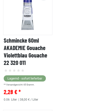
Schmincke 60ml
AKADEMIE Gouache
Violettblau Gouache
22 320 011
Lagernd - sofort lieferbar
** Versandgewicht:
65
Gramm.
2,28 € *
0.06
Liter
| 38,00 € / Liter