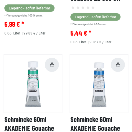
Lagernd - sofort lieferbar
** Versandgewicht:
100
Gramm.
Lagernd - sofort lieferbar
5,99 € *
** Versandgewicht:
65
Gramm.
5,44 € *
0.06
Liter
| 99,83 € / Liter
0.06
Liter
| 90,67 € / Liter
Schmincke 60ml
Schmincke 60ml
AKADEMIE Gouache
AKADEMIE Gouache