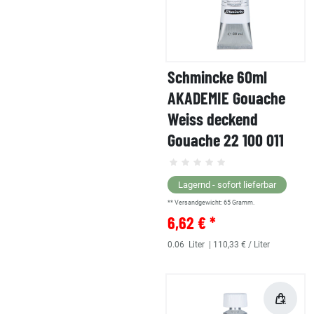
Schmincke 60ml
AKADEMIE Gouache
Weiss deckend
Gouache 22 100 011
Lagernd - sofort lieferbar
** Versandgewicht:
65
Gramm.
6,62 € *
0.06
Liter
| 110,33 € / Liter