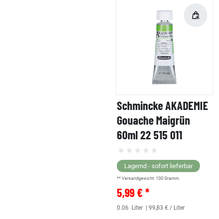
Schmincke AKADEMIE
Gouache Maigrün
60ml 22 515 011
Lagernd - sofort lieferbar
** Versandgewicht:
100
Gramm.
5,99 € *
0.06
Liter
| 99,83 € / Liter