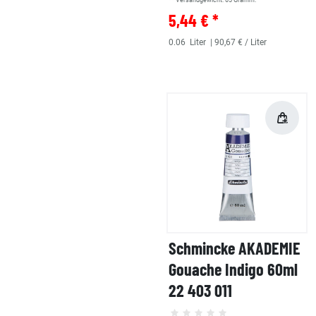
** Versandgewicht:
65
Gramm.
5,44 € *
0.06
Liter
| 90,67 € / Liter
Schmincke AKADEMIE
Gouache Indigo 60ml
22 403 011