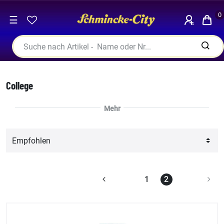
0
☰
College
1
2