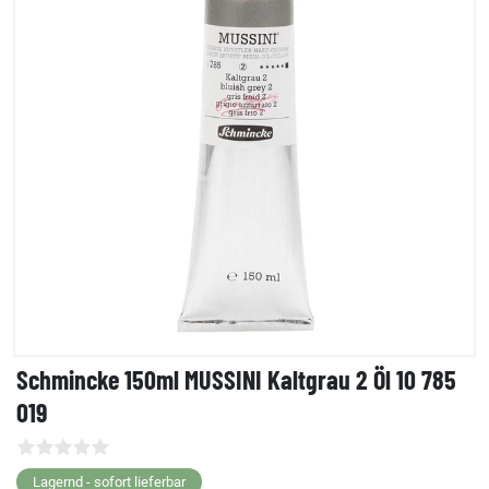
Schmincke 150ml MUSSINI Kaltgrau 2 Öl 10 785
019
Lagernd - sofort lieferbar