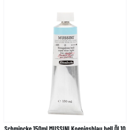
Schmincke 150ml MUSSINI Koenigsblau hell Öl 10