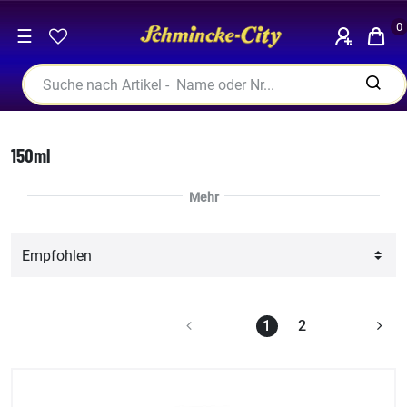
0
☰
150ml
1
2