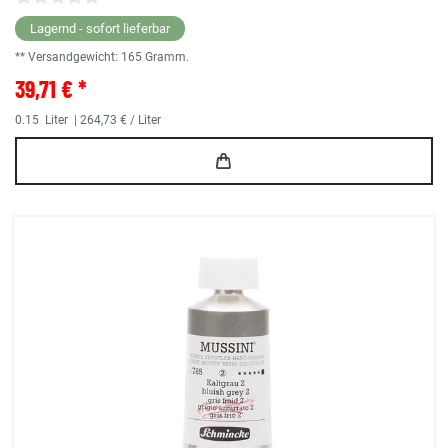
Lagernd - sofort lieferbar
** Versandgewicht:
165
Gramm.
39,71 € *
0.15
Liter
| 264,73 € / Liter