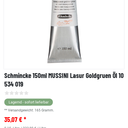
Schmincke 150ml MUSSINI Lasur Goldgruen Öl 10
534 019
Lagernd - sofort lieferbar
** Versandgewicht:
165
Gramm.
35,07 € *