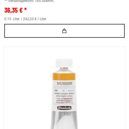
** Versandgewicht:
165
Gramm.
36,35 € *
0.15
Liter
| 242,33 € / Liter