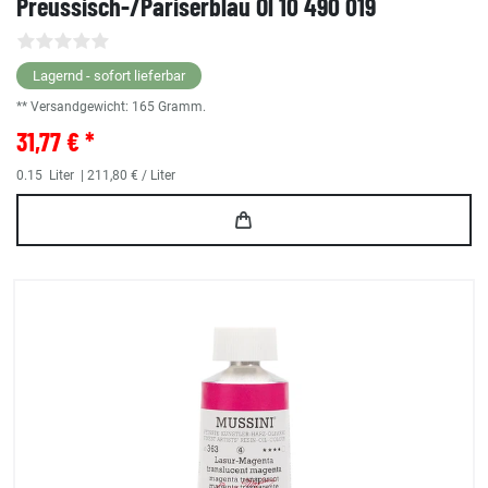
Preussisch-/Pariserblau Öl 10 490 019
Lagernd - sofort lieferbar
** Versandgewicht:
165
Gramm.
31,77 € *
0.15
Liter
| 211,80 € / Liter