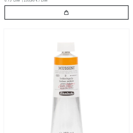
0.15
Liter
| 233,80 € / Liter