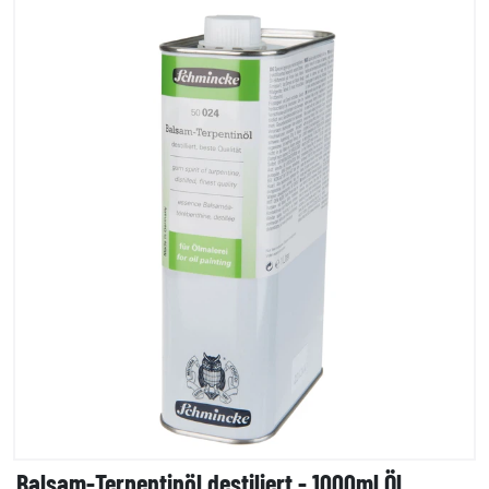
Balsam-Terpentinöl destiliert - 1000ml Öl