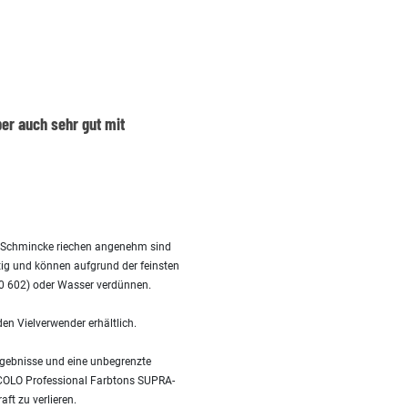
ber auch sehr gut mit
n Schmincke riechen angenehm sind
tig und können aufgrund der feinsten
50 602) oder Wasser verdünnen.
en Vielverwender erhältlich.
ergebnisse und eine unbegrenzte
O COLO Professional Farbtons SUPRA-
ft zu verlieren.