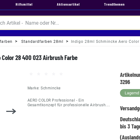
Hilfsmittel
Aktionsartikel
Trendthemen
farben
Standardfarben 28ml
Indigo 28ml Schmincke Aero Color
 Color 28 400 023 Airbrush Farbe
Artikeln
3296
Marke:
Schmincke
Lagernd -
AERO COLOR Professional - Ein
Gesamtkonzept für professionelle Airbrush....
Versandg
Deutschl
bis 3 Tag
(Auslands