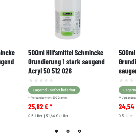
mincke
500ml Hilfsmittel Schmincke
500ml 
ugend
Grundierung 1 stark saugend
Grund
Acryl 50 512 028
saugen
Lagernd - sofort lieferbar
Lagernd
** Versandgewicht:
600
Gramm.
** Versandge
25,82 € *
24,54 
0.5
Liter
| 51,64 € / Liter
0.5
Liter
|