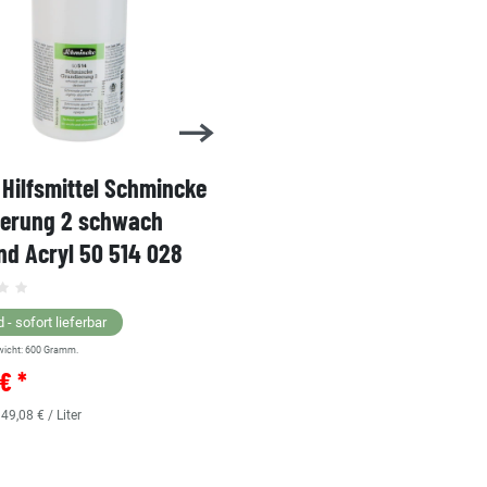
Hilfsmittel Schmincke
Acryl AKADEMIE Kasten
ierung 2 schwach
Karton-Set Schmincke 
d Acryl 50 514 028
60ml 76 011 097
Grundsortiment
 - sofort lieferbar
wicht:
600
Gramm.
Lagernd - sofort lieferbar
€ *
** Versandgewicht:
850
Gramm.
36,38 € *
 49,08 € / Liter
0.48
Liter
| 75,79 € / Liter