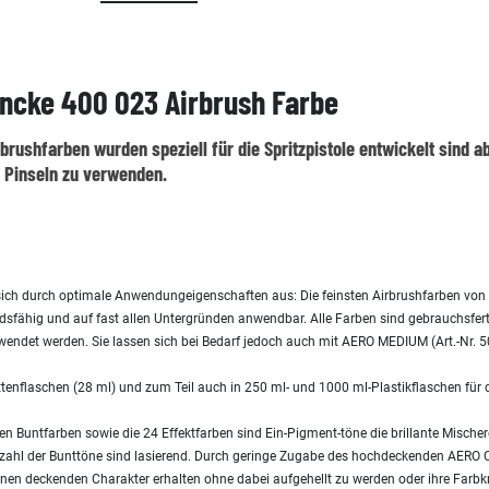
ncke 400 023 Airbrush Farbe
brushfarben wurden speziell für die Spritzpistole entwickelt sind a
 Pinseln zu verwenden.
 sich durch optimale Anwendungeigenschaften aus: Die feinsten Airbrushfarben vo
dsfähig und auf fast allen Untergründen anwendbar. Alle Farben sind gebrauchsfer
endet werden. Sie lassen sich bei Bedarf jedoch auch mit AERO MEDIUM (Art.-Nr. 
ttenflaschen (28 ml) und zum Teil auch in 250 ml- und 1000 ml-Plastikflaschen für d
hen Buntfarben sowie die 24 Effektfarben sind Ein-Pigment-töne die brillante Misch
ielzahl der Bunttöne sind lasierend. Durch geringe Zugabe des hochdeckenden AER
nen deckenden Charakter erhalten ohne dabei aufgehellt zu werden oder ihre Farbkra