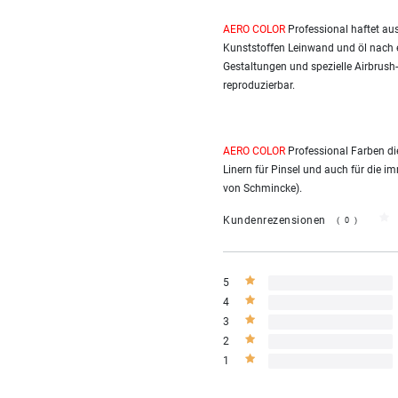
AERO COLOR
Professional haftet au
Kunststoffen Leinwand und öl nach e
Gestaltungen und spezielle Airbrush
reproduzierbar.
AERO COLOR
Professional Farben di
Linern für Pinsel und auch für die
von Schmincke).
Kundenrezensionen
(0)
5
4
3
2
1