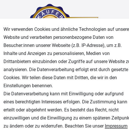
Wir verwenden Cookies und ähnliche Technologien auf unsere
Website und verarbeiten personenbezogene Daten von
Besucher:innen unserer Webseite (z.B. IP-Adresse), um z.B.
Inhalte und Anzeigen zu personalisieren, Medien von
AGB
Widerrufsrecht
Datenschutz
Impressum
Drittanbietern einzubinden oder Zugriffe auf unsere Website z
analysieren. Die Datenverarbeitung erfolgt erst durch gesetzte
Unsere weiteren Shops:
Cookies. Wir teilen diese Daten mit Dritten, die wir in den
Einstellungen benennen.
Airbrush-City
Die Datenverarbeitung kann mit Einwilligung oder aufgrund
Fachhandel für: Airbrushpistolen, Kompressoren, Airbrushfarben
eines berechtigten Interesses erfolgen. Die Zustimmung kann
Modellbau-City
erteilt oder abgelehnt werden. Es besteht das Recht, nicht
Modellbau Shop
einzuwilligen und die Einwilligung zu einem späteren Zeitpunk
Plotter-City
zu ändern oder zu widerrufen. Beachten Sie unser
Impressum
Schneideplotter, Transferpressen, Siebdruck und Plotterfolien