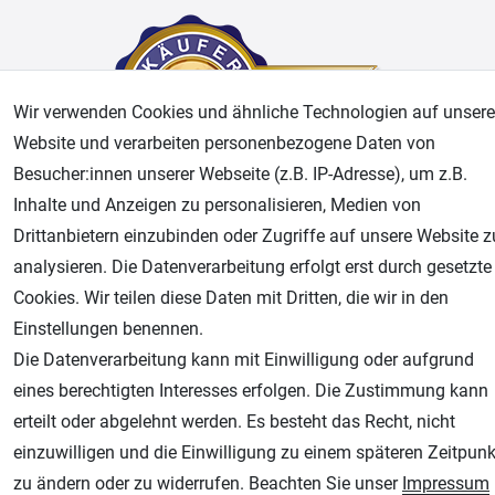
Wir verwenden Cookies und ähnliche Technologien auf unsere
Website und verarbeiten personenbezogene Daten von
Besucher:innen unserer Webseite (z.B. IP-Adresse), um z.B.
Inhalte und Anzeigen zu personalisieren, Medien von
AGB
Widerrufsrecht
Datenschutz
Impressum
Drittanbietern einzubinden oder Zugriffe auf unsere Website z
analysieren. Die Datenverarbeitung erfolgt erst durch gesetzte
Unsere weiteren Shops:
Cookies. Wir teilen diese Daten mit Dritten, die wir in den
Einstellungen benennen.
Airbrush-City
Die Datenverarbeitung kann mit Einwilligung oder aufgrund
Fachhandel für: Airbrushpistolen, Kompressoren, Airbrushfarben
eines berechtigten Interesses erfolgen. Die Zustimmung kann
Modellbau-City
erteilt oder abgelehnt werden. Es besteht das Recht, nicht
Modellbau Shop
einzuwilligen und die Einwilligung zu einem späteren Zeitpunk
Plotter-City
zu ändern oder zu widerrufen. Beachten Sie unser
Impressum
Schneideplotter, Transferpressen, Siebdruck und Plotterfolien