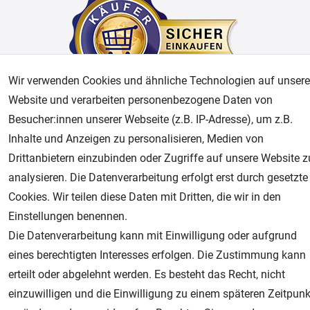
Wir verwenden Cookies und ähnliche Technologien auf unsere
Website und verarbeiten personenbezogene Daten von
Besucher:innen unserer Webseite (z.B. IP-Adresse), um z.B.
AGB
Widerrufsrecht
Datenschutz
Impressum
Inhalte und Anzeigen zu personalisieren, Medien von
Drittanbietern einzubinden oder Zugriffe auf unsere Website z
Unsere weiteren Shops:
analysieren. Die Datenverarbeitung erfolgt erst durch gesetzte
Airbrush-City
Cookies. Wir teilen diese Daten mit Dritten, die wir in den
Fachhandel für: Airbrushpistolen, Kompressoren, Airbrushfarben
Einstellungen benennen.
Modellbau-City
Die Datenverarbeitung kann mit Einwilligung oder aufgrund
Modellbau Shop
eines berechtigten Interesses erfolgen. Die Zustimmung kann
Plotter-City
erteilt oder abgelehnt werden. Es besteht das Recht, nicht
Schneideplotter, Transferpressen, Siebdruck und Plotterfolien
einzuwilligen und die Einwilligung zu einem späteren Zeitpunk