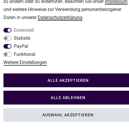
Im Shop Kaufen
zu ändern oder zu widerrufen. Beachten Sie unser
Impressum
Küchen Zubehör - Haus/Garten - Tierbedarf
und weitere Hinweise zur Verwendung personenbezogener
Daten in unserer
Daten­schutz­erklärung
.
Essenziell
Statistik
PayPal
Funktional
Weitere Einstellungen
ALLE AKZEPTIEREN
ALLE ABLEHNEN
AUSWAHL AKZEPTIEREN